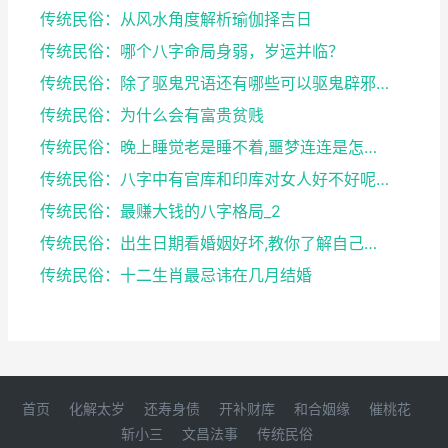
传统民俗：从风水角度解析瑜伽择吉日
传统民俗：哪个八字命局身弱，岁运并临？
传统民俗：除了驱鬼咒语还有哪些可以驱鬼辟邪的方法？...
传统民俗：为什么会有富贵贫贱
传统民俗：晚上睡觉老是睡不着,噩梦连连是怎么回事
传统民俗：八字中有官库和印库对女人好不好呢？赶快收...
传统民俗：最赚大钱的八字格局_2
传统民俗：出生日期看婚姻好坏,教你了解自己未来的婚...
传统民俗：十二生肖最忌讳在几月结婚
首页
化解太岁
还寿身债
开补财库
和合姻缘
催桃花
斩小三
文昌法事
传统民俗