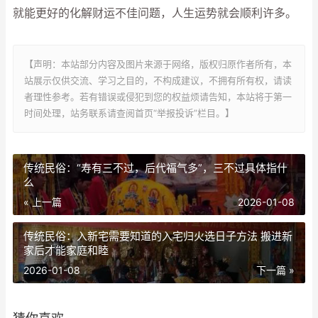
就能更好的化解财运不佳问题，人生运势就会顺利许多。
【声明：本站部分内容及图片来源于网络，版权归原作者所有，本
站展示仅供交流、学习之目的，不构成建议，不拥有所有权，请读
者理性参考。若有错误或侵犯到您的权益烦请告知，本站将于第一
时间处理，站务联系请查阅首页“举报投诉”栏目。】
传统民俗：“寿有三不过，后代福气多”，三不过具体指什
么
« 上一篇
2026-01-08
传统民俗：入新宅需要知道的入宅归火选日子方法 搬进新
家后才能家庭和睦
2026-01-08
下一篇 »