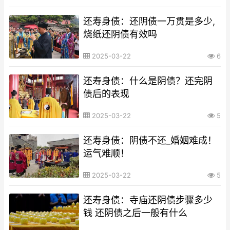
还寿身债：还阴债一万贯是多少,
烧纸还阴债有效吗
2025-03-22
6
还寿身债：什么是阴债？还完阴
债后的表现
2025-03-22
5
还寿身债：阴债不还_婚姻难成！
运气难顺！
2025-03-22
5
还寿身债：寺庙还阴债步骤多少
钱 还阴债之后一般有什么