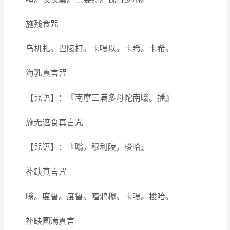
施残食咒
乌机札。巴陵打。卡嘿以。卡希。卡希。
海乳真言咒
【咒语】：『南摩三满多母陀南嗡。播』
施无遮食真言咒
【咒语】：『嗡。穆利陵。梭哈』
补缺真言咒
嗡。度鲁。度鲁。喳鸦穆。卡嘿。梭哈。
补缺圆满真言