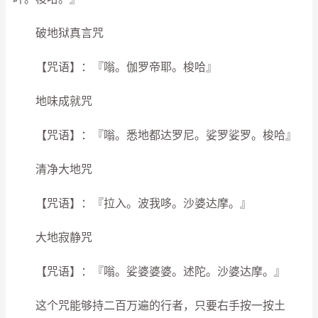
破地狱真言咒
【咒语】：『嗡。伽罗帝耶。梭哈』
地味成就咒
【咒语】：『嗡。悉地都达罗尼。娑罗娑罗。梭哈』
清净大地咒
【咒语】：『拉入。波我哆。沙婆达摩。』
大地寂静咒
【咒语】：『嗡。娑婆婆婆。述陀。沙婆达摩。』
这个咒能够持二百万遍的行者，只要右手按一按土