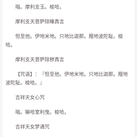
嗡。摩利支玉。梭哈。
摩利支天菩萨除睡真言
怛至他。伊地米地。只地比迦那。羶地波陀耻。梭
哈。
摩利支天菩萨除秽真言
【咒语】：『怛至他。伊地米地。只地比迦那。羶地
波陀耻。梭哈。』
吉祥天女心咒
嗡。嘛哈室利曳。梭哈。
吉祥天女梦通咒