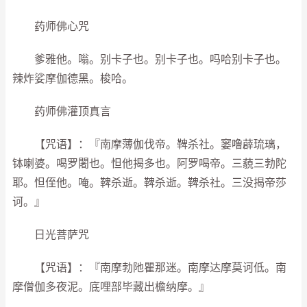
药师佛心咒
爹雅他。嗡。别卡子也。别卡子也。吗哈别卡子也。
辣炸娑摩伽德黑。梭哈。
药师佛灌顶真言
【咒语】：『南摩薄伽伐帝。鞞杀社。窭噜薜琉璃，
钵喇婆。喝罗闍也。怛他揭多也。阿罗喝帝。三藐三勃陀
耶。怛侄他。唵。鞞杀逝。鞞杀逝。鞞杀社。三没揭帝莎
诃。』
日光菩萨咒
【咒语】：『南摩勃阤瞿那迷。南摩达摩莫诃低。南
摩僧伽多夜泥。底哩部毕藏出檐纳摩。』