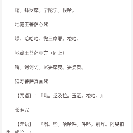
嗡。钵罗摩。宁陀宁。梭哈。
地藏王菩萨心咒
嗡。哈哈哈。微三摩耶。梭哈。
地藏王菩萨真言（同上）
唵。诃诃诃。尾娑摩曳。娑婆贺。
延寿菩萨真言咒
【咒语】：『嗡。乏及拉。玉洒。梭哈。』
长寿咒
【咒语】：『嗡。些。哈哈吽。吽呸。别炸。阿臾扣
吽。梭哈。』