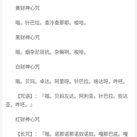
黄财神心咒
嗡。针巴拉。查冷查那耶。梭哈。
黑财神心咒
嗡。烟杂尼目抗。杂嘛咧。梭哈。
白财神心咒
嗡。贝玛。卓达。阿里呀。针巴拉。啥达呀。吽呸。
【咒语】：『嗡。贝妈左达。阿利亚。针巴拉。些达
亚。吽呸。』
红财神心咒
【长咒】：『嗡。诺那诺那诺奴诺奴。嘎那巴底。嘎