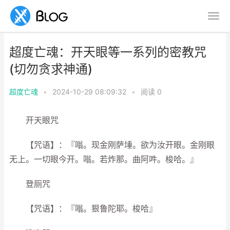
超度亡魂：开天眼等一系列的密教咒
(切勿贪求神通)
超度亡魂
•
2024-10-29 08:09:32
•
阅读
0
开天眼咒
【咒语】：『嗡。现金刚萨埵。欲为汝开眼。金刚眼
无上。一切眼今开。嗡。若炸那。曲阿吽。梭哈。』
登厕咒
【咒语】：『嗡。狠鲁陀耶。梭哈』