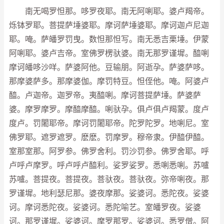
南无喝罗怛那。哆罗夜耶。南无阿唎耶。婆卢羯帝。
烁钵罗耶。菩提萨埵婆耶。摩诃萨埵婆耶。摩诃迦卢尼迦
耶。唵。萨皤罗罚曳。数怛那怛写。南无悉吉栗埵。伊蒙
阿唎耶。婆卢吉帝。室佛罗楞驮婆。南无那罗谨墀。醯唎
摩诃皤哆沙咩。萨婆阿他。豆输朋。阿逝孕。萨婆萨哆。
那摩婆萨多。那摩婆伽。摩罚特豆。怛侄他。唵。阿婆卢
醯。卢迦帝。迦罗帝。夷醯唎。摩诃菩提萨埵。萨婆萨
婆。摩罗摩罗。摩醯摩醯。唎驮孕。俱卢俱卢羯蒙。度卢
度卢。罚闍耶帝。摩诃罚闍耶帝。陀罗陀罗。地唎尼。室
佛罗耶。遮罗遮罗。麽麽。罚摩罗。穆帝隶。伊醯伊醯。
室那室那。阿罗参。佛罗舍利。罚沙罚参。佛罗舍耶。呼
卢呼卢摩罗。呼卢呼卢醯利。娑罗娑罗。悉唎悉唎。苏嚧
苏嚧。菩提夜。菩提夜。菩驮夜。菩驮夜。弥帝唎夜。那
罗谨墀。地利瑟尼那。婆夜摩那。娑婆诃。悉陀夜。娑婆
诃。摩诃悉陀夜。娑婆诃。悉陀喻艺。室皤罗夜。娑婆
诃。那罗谨墀。娑婆诃。摩罗那罗。娑婆诃。悉罗僧。阿