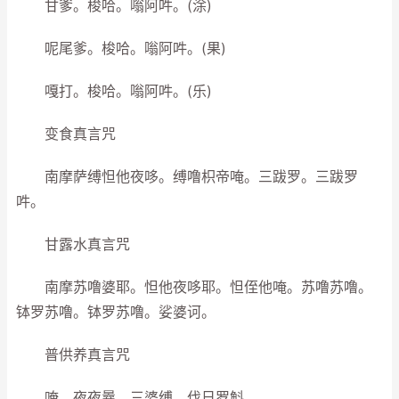
甘爹。梭哈。嗡阿吽。(涂)
呢尾爹。梭哈。嗡阿吽。(果)
嘎打。梭哈。嗡阿吽。(乐)
变食真言咒
南摩萨缚怛他夜哆。缚噜枳帝唵。三跋罗。三跋罗
吽。
甘露水真言咒
南摩苏噜婆耶。怛他夜哆耶。怛侄他唵。苏噜苏噜。
钵罗苏噜。钵罗苏噜。娑婆诃。
普供养真言咒
唵。夜夜曩。三婆缚。伐日罗斛。