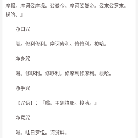
摩提。摩诃娑摩提。娑曼帝。摩诃娑曼帝。娑隶娑罗隶。
梭哈。』
净口咒
嗡。修利修利。摩诃修利。修修利。梭哈。
净身咒
嗡。修哆利。修哆利。修摩利修摩利。梭哈。
净手咒
【咒语】：『嗡。主迦拉耶。梭哈。』
净意咒
嗡。哇日罗怛。诃贺斛。