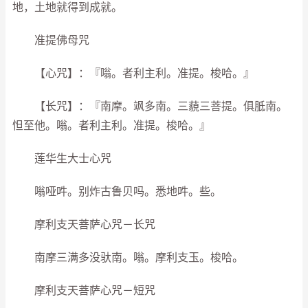
地，土地就得到成就。
准提佛母咒
【心咒】：『嗡。者利主利。准提。梭哈。』
【长咒】：『南摩。飒多南。三藐三菩提。俱胝南。
怛至他。嗡。者利主利。准提。梭哈。』
莲华生大士心咒
嗡哑吽。别炸古鲁贝吗。悉地吽。些。
摩利支天菩萨心咒－长咒
南摩三满多没驮南。嗡。摩利支玉。梭哈。
摩利支天菩萨心咒－短咒