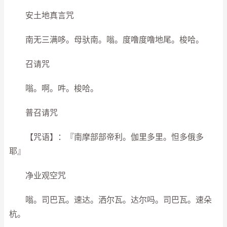
安土地真言咒
南无三满哆。母驮南。嗡。度噜度噜地尾。梭哈。
召请咒
嗡。啊。吽。梭哈。
普召请咒
【咒语】：『南摩部部帝利。伽里多里。怛多俄多
耶』
净业观空咒
嗡。司巴瓦。速达。洒尔瓦。达尔吗。司巴瓦。速朵
杭。