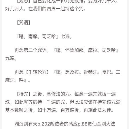
【观想】自己变化成一排到无数排，变为好几千人、
好几万人，在我们的四周一起持这个咒。
【咒语】
『嗡。南摩。司乏哈』七遍。
再念第二个咒语。『嗡。怀鲁加那。摩拉。司乏哈』
九遍。
再念【千转轮咒】『嗡。乏及拉。骨赫牙。戛巴。三
麻牙。吽』。
【持咒】之後，念修法的咒。每念一遍咒就拨一遍
珠，如此就等於持一千遍的咒，但此法应该在持完该咒满
基本数额之後，如十万遍、百万遍後，再施此法为佳。
湖滨别有天p.202皈依者的感应p.88灵仙金刚大法