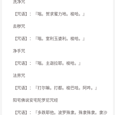
洗净咒
【咒语】：『嗡。贺求蜜力地。梭哈。』
去秽咒
【咒语】：『嗡。室利玉婆利。梭哈。』
净手咒
【咒语】：『嗡。主迦拉耶。梭哈。』
法界咒
【咒语】：『打尔嘛。打都。梭巴哇。阿吽。』
阳宅佛说安宅陀罗尼咒经
【咒语】：『多跌耶他。波罗殊隶。殊隶殊隶。隶沙