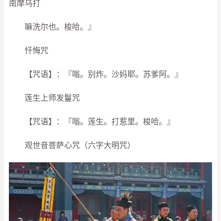
南摩乌打
嘛洗尔也。梭哈。』
忏悔咒
【咒语】：『嗡。别炸。沙妈耶。苏爹阿。』
莲生上师发鬘咒
【咒语】：『嗡。莲生。打惹里。梭哈。』
观世音菩萨心咒（六字大明咒）