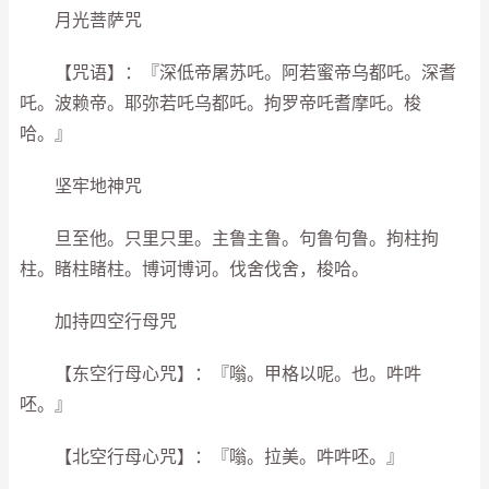
月光菩萨咒
【咒语】：『深低帝屠苏吒。阿若蜜帝乌都吒。深耆
吒。波赖帝。耶弥若吒乌都吒。拘罗帝吒耆摩吒。梭
哈。』
坚牢地神咒
旦至他。只里只里。主鲁主鲁。句鲁句鲁。拘柱拘
柱。睹柱睹柱。博诃博诃。伐舍伐舍，梭哈。
加持四空行母咒
【东空行母心咒】：『嗡。甲格以呢。也。吽吽
呸。』
【北空行母心咒】：『嗡。拉美。吽吽呸。』