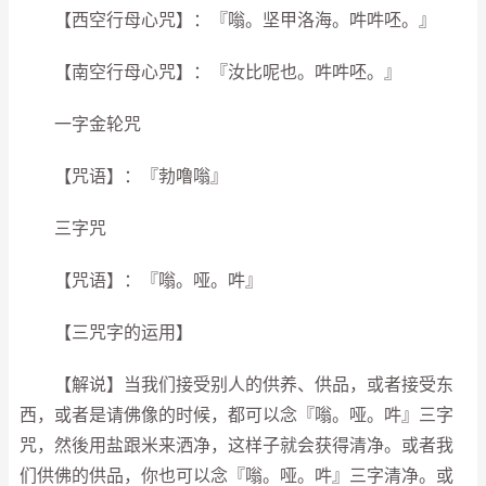
【西空行母心咒】：『嗡。坚甲洛海。吽吽呸。』
【南空行母心咒】：『汝比呢也。吽吽呸。』
一字金轮咒
【咒语】：『勃噜嗡』
三字咒
【咒语】：『嗡。哑。吽』
【三咒字的运用】
【解说】当我们接受别人的供养、供品，或者接受东
西，或者是请佛像的时候，都可以念『嗡。哑。吽』三字
咒，然後用盐跟米来洒净，这样子就会获得清净。或者我
们供佛的供品，你也可以念『嗡。哑。吽』三字清净。或