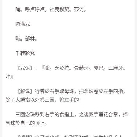
唵。呼卢呼卢。社曳穆契。莎诃。
圆满咒
嗡。部林。
千转轮咒
【咒语】：『嗡。乏及拉。骨赫牙。戛巴。三麻牙。
吽』
【解说】行者於右手取母珠，把念珠卷於左手四指，
除了大姆指以外卷三圈，将左手的
三圈念珠移到右手的食指上，之後双手莲花合掌，捧
念珠於自已的顶上。