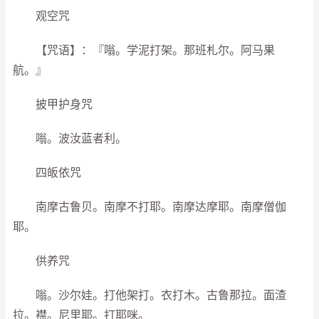
观空咒
【咒语】：『嗡。学泥打架。那班札尔。阿马果
航。』
披甲护身咒
嗡。波汝蓝者利。
四皈依咒
南摩古鲁贝。南摩不打耶。南摩达摩耶。南摩僧伽
耶。
供养咒
嗡。沙尔娃。打他架打。衣打木。古鲁那拉。面渣
拉。襟。尼里耶。打耶咪。