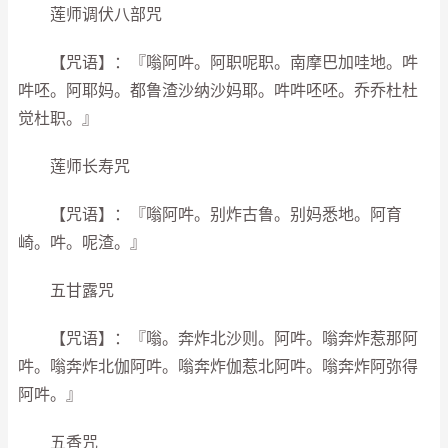
莲师调伏八部咒
【咒语】：『嗡阿吽。阿职呢职。南摩巴加哇地。吽
吽呸。阿耶妈。都鲁渣沙纳沙妈耶。吽吽呸呸。乔乔杜杜
觉杜职。』
莲师长寿咒
【咒语】：『嗡阿吽。别炸古鲁。别妈悉地。阿育
崎。吽。呢渣。』
五甘露咒
【咒语】：『嗡。奔炸北沙则。阿吽。嗡奔炸惹那阿
吽。嗡奔炸北伽阿吽。嗡奔炸伽惹北阿吽。嗡奔炸阿弥得
阿吽。』
五香咒