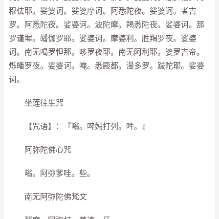
穆佉耶。娑婆诃。娑婆摩诃。阿悉陀夜。娑婆诃。者吉
罗。阿悉陀夜。娑婆诃。波陀摩。羯悉陀夜。娑婆诃。那
罗谨墀。皤伽罗耶。娑婆诃。摩婆利。胜羯罗夜。娑婆
诃。南无喝罗怛那。哆罗夜耶。南无阿利耶。婆罗吉帝。
烁皤罗夜。娑婆诃。唵。悉殿都。漫多罗。跋陀耶。娑婆
诃。
坐莲往生咒
【咒语】：『嗡。啤妈打列。吽。』
阿弥陀佛心咒
嗡。阿弥爹哇。些。
南无阿弥陀佛梵文