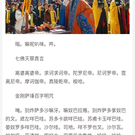
嗡。嘛呢叭咪。吽。
七佛灭罪真言
离婆离婆帝。求诃求诃帝。陀罗尼帝。尼诃罗帝。毘
离尼帝。摩诃伽帝。真陵乾帝。梭哈。
金刚萨埵百字明咒
唵。别炸萨多沙嘛牙。嘛奴巴拉雅。别炸萨多爹奴巴
的叉。遮左咩巴哇。苏多卡欲咩巴娃。苏甫卡玉咩巴哇。
晏奴罗多咩巴哇。沙尔哇。司地。咩不罗也叉。沙尔瓦。