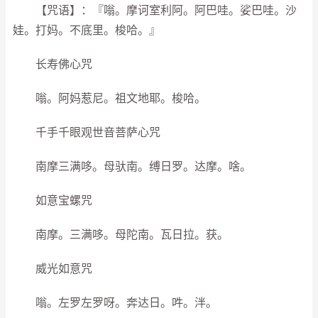
【咒语】：『嗡。摩诃室利阿。阿巴哇。娑巴哇。沙
娃。打妈。不底里。梭哈。』
长寿佛心咒
嗡。阿妈惹尼。祖文地耶。梭哈。
千手千眼观世音菩萨心咒
南摩三满哆。母驮南。缚日罗。达摩。啥。
如意宝螺咒
南摩。三满哆。母陀南。瓦日拉。获。
威光如意咒
嗡。左罗左罗呀。奔达日。吽。泮。