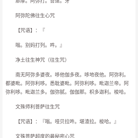
那摩。阿弥打。菩逹。牙
阿弥陀佛往生心咒
【咒语】：『
嗡。别妈打列。吽。』
净土往生神咒（往生咒）
南无阿弥多婆夜。哆他伽多夜。哆地夜他。阿弥利。
都婆毗。阿弥利哆。悉耽婆毗。阿弥利哆。毗迦兰帝。阿
弥利哆。毗迦兰多。伽弥腻。伽伽那。枳多迦利。梭哈。
文殊师利菩萨往生咒
【咒语】：『嗡。哑贝拉吽。堪渣拉。梭哈。』
文殊菩萨超度的最秘密心咒