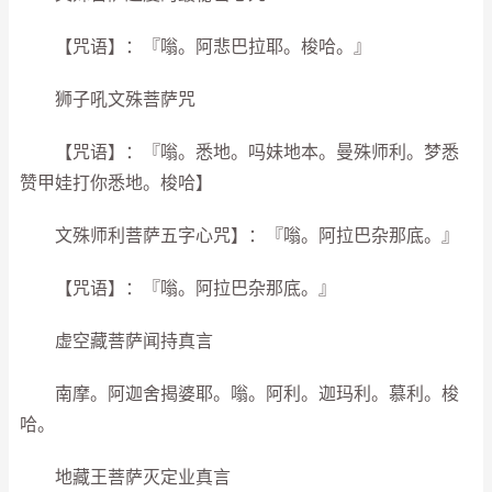
【咒语】：『嗡。阿悲巴拉耶。梭哈。』
狮子吼文殊菩萨咒
【咒语】：『嗡。悉地。吗妹地本。曼殊师利。梦悉
赞甲娃打你悉地。梭哈】
文殊师利菩萨五字心咒】：『嗡。阿拉巴杂那底。』
【咒语】：『嗡。阿拉巴杂那底。』
虚空藏菩萨闻持真言
南摩。阿迦舍揭婆耶。嗡。阿利。迦玛利。慕利。梭
哈。
地藏王菩萨灭定业真言