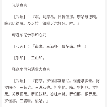
光明真言
【咒语】：『嗡。阿摩葛。怀鲁佳那。摩哈母德喇。
嘛尼叭德嘛。及乏拉。钵喇乏尔打牙。吽。』
释迦牟尼佛手印心咒
【心咒】：『南摩。三满多。母陀南。缚。』
【手印】：三山印。
释迦牟尼佛消业大真言
【咒语】：『南摩。罗怛那室诘尼。怛他哦多也。阿
罗喝帝。三藐讫。三没驮也。怛宁他。嗡。罗怛尼。罗怛
尼。苏罗怛尼。罗怛奴那。婆味摩贺。罗怛那。枳罗尼。
罗怛那。三婆味。梭哈。』