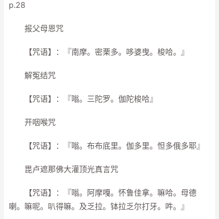
p.28
报父母恩咒
【咒语】：『南摩。密栗多。哆婆曳。梭哈。』
解冤结咒
【咒语】：『嗡。三陀罗。伽陀梭哈』
开咽喉咒
【咒语】：『嗡。布布底里。伽多里。怛多俄多耶』
毘卢遮那佛大灌顶光真言咒
【咒语】：『嗡。阿摩嘎。怀鲁佳拿。嘛哈。母德
喇。嘛呢。叭得嘛。及乏拉。钵拉乏尔打牙。吽。』