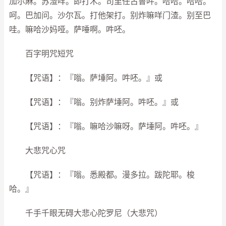
加尔麻。苏渣咩。即打木。司里任古鲁吽。哈哈。哈哈。
呵。巴加问。沙尔瓦。打他架打。别炸嘛咩门渣。别至巴
哇。嘛哈沙妈哑。萨唾啊。吽呸。
百字明咒短咒
【咒语】：『嗡。萨埵阿。吽呸。』或
【咒语】：『嗡。别炸萨埵阿。吽呸。』或
【咒语】：『嗡。嘛哈沙嘛呀。萨埵阿。吽呸。』
大悲咒心咒
【咒语】：『嗡。悉殿都。漫多拉。跋陀耶。梭
哈。』
千手千眼无碍大悲心陀罗尼（大悲咒）