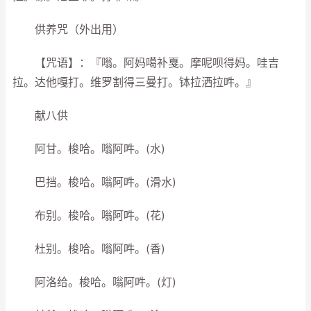
供养咒（外出用）
【咒语】：『嗡。阿妈噶补戛。摩呢呗得妈。哇吉
拉。达他嘎打。维罗割得三曼打。钵拉洒拉吽。』
献八供
阿甘。梭哈。嗡阿吽。(水)
巴挡。梭哈。嗡阿吽。(滑水)
布别。梭哈。嗡阿吽。(花)
杜别。梭哈。嗡阿吽。(香)
阿洛给。梭哈。嗡阿吽。(灯)