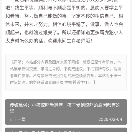
吧！终生平等，顺利与不顺都是平衡的，属虎人要学会平
和看待，努力做自己能做的事，坚定不移的相信自己、相
信未来，并为之努力，相信心境平稳了，做事、做人也会
顺起来，也就渡过难关了。所以还想知道更多属虎犯小人
太岁时怎么办的话，欢迎来问生肖老师哦！
【声明：本站部分内容及图片来源于网络，版权归原作者所有，本
站展示仅供交流、学习之目的，不构成建议，不拥有所有权，请读
者理性参考。若有错误或侵犯到您的权益烦请告知，本站将于第一
时间处理，站务联系请查阅首页“举报投诉”栏目。】
传统民俗：小孩惊吓后遗症，孩子受到惊吓的原因都有这
些
« 上一篇
2026-02-04