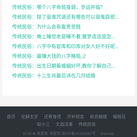
传统民俗：哪个八字命局身弱，岁运并临？
传统民俗：除了驱鬼咒语还有哪些可以驱鬼辟邪的方法？...
传统民俗：为什么会有富贵贫贱
传统民俗：晚上睡觉老是睡不着,噩梦连连是怎么回事
传统民俗：八字中有官库和印库对女人好不好呢？赶快收...
传统民俗：最赚大钱的八字格局_2
传统民俗：出生日期看婚姻好坏,教你了解自己未来的婚...
传统民俗：十二生肖最忌讳在几月结婚
首页
化解太岁
还寿身债
开补财库
和合姻缘
催桃花
斩小三
文昌法事
传统民俗
2026 © 易星观
易星观
渝ICP备16356287号
Sitemap