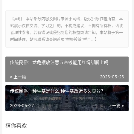
【声明：本站部分内容及图片来源于网络，版权归原作者所有，本
站展示仅供交流、学习之目的，不构成建议，不拥有所有权，请读
者理性参考。若有错误或侵犯到您的权益烦请告知，本站将于第一
时间处理，站务联系请查阅首页“举报投诉”栏目。】
传统民俗：龙龟摆放注意五帝钱能用红绳绑脚上吗
« 上一篇
2026-05-26
传统民俗：种生基是什么,种生基改运多久见效？
2026-05-27
下一篇 »
猜你喜欢