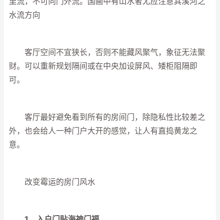
里流，不可向门外流。国画中有山水者尤应注意其溪河之
水流方向
客厅空间不宜狭长，否则不能藏风聚气，象征无法聚
财。可以重新规划隔间或在中央加设屏风、矮柜阻隔即
可。
客厅最好避免看到所有的房间门，除隐私性比较差之
外，也会给人一种门户大开的感觉，让人有直捣黄龙之
意。
改变霉运的房门风水
1、入户门贴海神门福