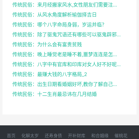
传统民俗：来月经搬家风水,女性朋友们需要注意了
传统民俗：从风水角度解析瑜伽择吉日
传统民俗：哪个八字命局身弱，岁运并临？
传统民俗：除了驱鬼咒语还有哪些可以驱鬼辟邪的方法？...
传统民俗：为什么会有富贵贫贱
传统民俗：晚上睡觉老是睡不着,噩梦连连是怎么回事
传统民俗：八字中有官库和印库对女人好不好呢？赶快收...
传统民俗：最赚大钱的八字格局_2
传统民俗：出生日期看婚姻好坏,教你了解自己未来的婚...
传统民俗：十二生肖最忌讳在几月结婚
首页
化解太岁
还寿身债
开补财库
和合姻缘
催桃花