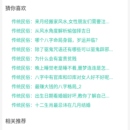
猜你喜欢
传统民俗：来月经搬家风水,女性朋友们需要注意了
传统民俗：从风水角度解析瑜伽择吉日
传统民俗：哪个八字命局身弱，岁运并临？
传统民俗：除了驱鬼咒语还有哪些可以驱鬼辟邪的方法？...
传统民俗：为什么会有富贵贫贱
传统民俗：晚上睡觉老是睡不着,噩梦连连是怎么回事
传统民俗：八字中有官库和印库对女人好不好呢？赶快收...
传统民俗：最赚大钱的八字格局_2
传统民俗：出生日期看婚姻好坏,教你了解自己未来的婚...
传统民俗：十二生肖最忌讳在几月结婚
相关推荐