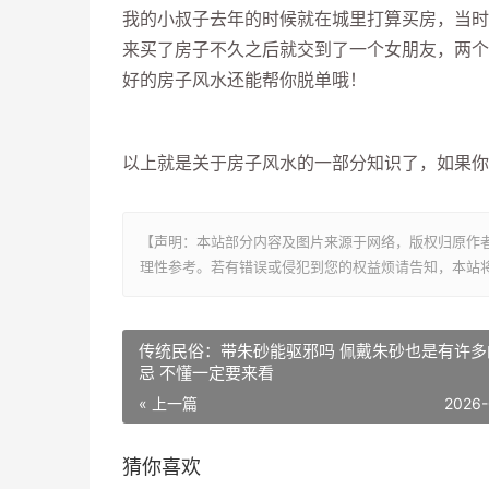
我的小叔子去年的时候就在城里打算买房，当时
来买了房子不久之后就交到了一个女朋友，两个
好的房子风水还能帮你脱单哦！
以上就是关于房子风水的一部分知识了，如果你
【声明：本站部分内容及图片来源于网络，版权归原作
理性参考。若有错误或侵犯到您的权益烦请告知，本站将
传统民俗：带朱砂能驱邪吗 佩戴朱砂也是有许多
忌 不懂一定要来看
« 上一篇
2026-
猜你喜欢