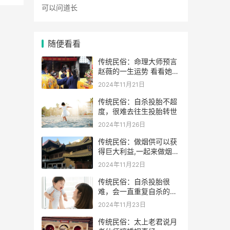
随便看看
传统民俗：命理大师预言
赵薇的一生运势 看看她的
表示
2024年11月21日
传统民俗：自杀投胎不超
度，很难去往生投胎转世
2024年11月26日
传统民俗：做烟供可以获
得巨大利益,一起来做烟供
药供施食吧
2024年11月22日
传统民俗：自杀投胎很
难，会一直重复自杀的动
作
2024年11月23日
传统民俗：太上老君说月