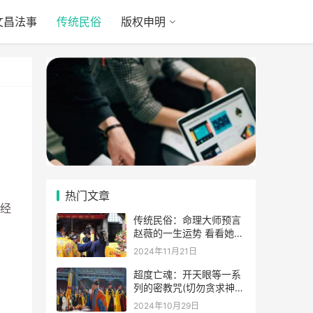
文昌法事
传统民俗
版权申明
热门文章
经
传统民俗：命理大师预言
赵薇的一生运势 看看她的
表示
2024年11月21日
超度亡魂：开天眼等一系
列的密教咒(切勿贪求神
通)
2024年10月29日