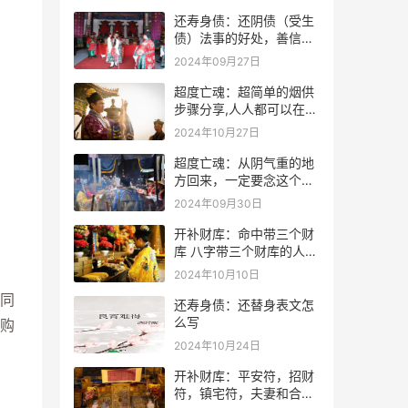
还寿身债：还阴债（受生
债）法事的好处，善信必
看！
2024年09月27日
超度亡魂：超简单的烟供
步骤分享,人人都可以在家
做烟供
2024年10月27日
超度亡魂：从阴气重的地
方回来，一定要念这个
咒！
2024年09月30日
开补财库：命中带三个财
库 八字带三个财库的人是
不是很有钱？
2024年10月10日
同
还寿身债：还替身表文怎
么写
购
2024年10月24日
开补财库：平安符，招财
符，镇宅符，夫妻和合符.