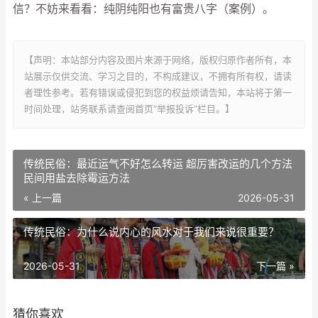
信？不妨来看看：纯阴纯阳也有富贵八字（案例）。
【声明：本站部分内容及图片来源于网络，版权归原作者所有，本
站展示仅供交流、学习之目的，不构成建议，不拥有所有权，请读
者理性参考。若有错误或侵犯到您的权益烦请告知，本站将于第一
时间处理，站务联系请查阅首页“举报投诉”栏目。】
传统民俗：最近运气不好怎么转运 超厉害改运的几个方法
民间用盐去除霉运方法
« 上一篇
2026-05-31
传统民俗：为什么说内心的风水对于我们来说很重要？
2026-05-31
下一篇 »
猜你喜欢