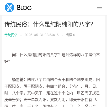
传统民俗：什么是纯阴纯阳的八字？
传统民俗
•
2026-05-31 08:50:15
•
阅读
0
问：
什么是纯阴纯阳的八字？遇到这样的八字是否不
好？
杨易德：
四柱八字共由四个天干和四个地支组成，阳
干配阳支，阴干配阴支，共四个组合，分布年、月、日、
时，八个字。其中天干一定在这十个之内：甲乙丙丁戊己
庚辛壬癸；天干单数为阳，双数为阴，即天干阳性有甲、
丙、戊、庚、壬五个，阴性有乙、丁、己、辛、癸五个。