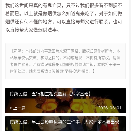
我们这世间是真的有鬼亡灵，只不过我们很多看不到摸不
着而已。以上就是做烟供怎么知道鬼来吃了，对于如何做
烟供还有何不懂的地方，可以直接与师父进行联系，也可
以直接帮大家做烟供法事。
【声明：本站部分内容及图片来源于网络，版权归原作者所有，本
站展示仅供交流、学习之目的，不构成建议，不拥有所有权，请读
者理性参考。若有错误或侵犯到您的权益烦请告知，本站将于第一
时间处理，站务联系请查阅首页“举报投诉”栏目。】
传统民俗：五行相生相克图解【八字基础】
« 上一篇
2026-06-01
传统民俗：早上会影响运势的三件事，大家一定不要出现