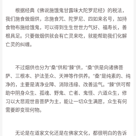
根据经典《佛说施饿鬼甘露味大陀罗尼经》的税法，
我们施食做烟供，念施食咒、陀罗尼、四如来名号，加持
食物布施给饿鬼，可以得到生生世世力气好、福寿长，善
根具足。只要做烟供就会有亡灵来吃，就能帮助我们化解
亡灵的纠缠。
不过烟供也分为“桑”供和“餗”供，“桑”供是向诸佛菩
萨、三根本、护法圣众、天神等作供养。“桑”是纯素的、纯
净的，主要是清净业障、消除违缘、改善运气。“餗”供可帮
助中阴身众生、孤魂、野鬼、亡者、鬼怪、六道众生，修
习以大悲观世音菩萨为主，能让一切众生满愿，众生有何
需要即变现何物。
无论是在道家文化还是在佛家文化，都很明白的告诉