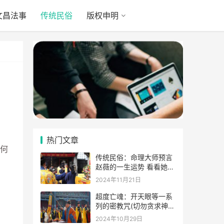
文昌法事
传统民俗
版权申明
热门文章
何
传统民俗：命理大师预言
赵薇的一生运势 看看她的
表示
2024年11月21日
超度亡魂：开天眼等一系
列的密教咒(切勿贪求神
通)
2024年10月29日