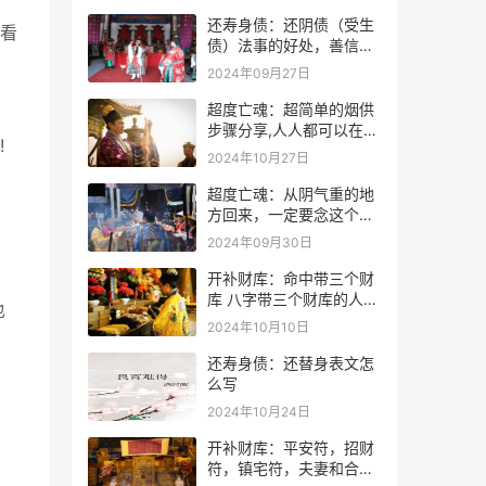
还寿身债：还阴债（受生
看
债）法事的好处，善信必
看！
2024年09月27日
超度亡魂：超简单的烟供
步骤分享,人人都可以在家
!
做烟供
2024年10月27日
超度亡魂：从阴气重的地
方回来，一定要念这个
咒！
2024年09月30日
开补财库：命中带三个财
库 八字带三个财库的人是
也
不是很有钱？
2024年10月10日
还寿身债：还替身表文怎
么写
2024年10月24日
开补财库：平安符，招财
符，镇宅符，夫妻和合符.