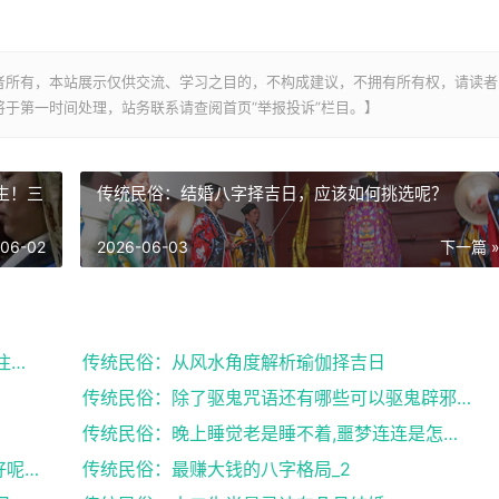
者所有，本站展示仅供交流、学习之目的，不构成建议，不拥有所有权，请读者
于第一时间处理，站务联系请查阅首页“举报投诉”栏目。】
生！三
传统民俗：结婚八字择吉日，应该如何挑选呢？
-06-02
2026-06-03
下一篇 
传统民俗：来月经搬家风水,女性朋友们需要注意了
传统民俗：从风水角度解析瑜伽择吉日
传统民俗：除了驱鬼咒语还有哪些可以驱鬼辟邪的方法？...
传统民俗：晚上睡觉老是睡不着,噩梦连连是怎么回事
传统民俗：八字中有官库和印库对女人好不好呢？赶快收...
传统民俗：最赚大钱的八字格局_2