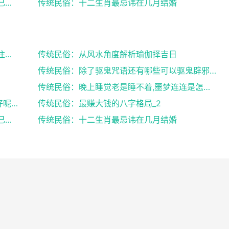
传统民俗：出生日期看婚姻好坏,教你了解自己未来的婚...
传统民俗：十二生肖最忌讳在几月结婚
传统民俗：来月经搬家风水,女性朋友们需要注意了
传统民俗：从风水角度解析瑜伽择吉日
传统民俗：除了驱鬼咒语还有哪些可以驱鬼辟邪的方法？...
传统民俗：晚上睡觉老是睡不着,噩梦连连是怎么回事
传统民俗：八字中有官库和印库对女人好不好呢？赶快收...
传统民俗：最赚大钱的八字格局_2
传统民俗：出生日期看婚姻好坏,教你了解自己未来的婚...
传统民俗：十二生肖最忌讳在几月结婚