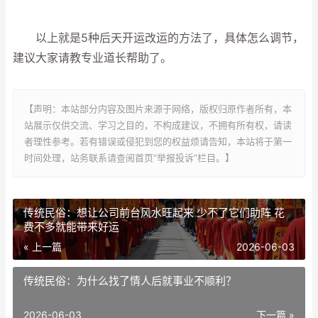
以上就是5种后天开运改运的方法了，具体怎么调节，
建议大家请教专业道长帮助了。
【声明：本站部分内容及图片来源于网络，版权归原作者所有，本
站展示仅供交流、学习之目的，不构成建议，不拥有所有权，请读
者理性参考。若有错误或侵犯到您的权益烦请告知，本站将于第一
时间处理，站务联系请查阅首页“举报投诉”栏目。】
传统民俗：想让公司前台风水旺起来 少不了它们助阵 花
费不多就能带来好运
« 上一篇
2026-06-03
传统民俗：为什么找了情人后就事业不顺利？
2026-06-03
下一篇 »