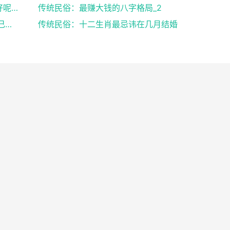
传统民俗：八字中有官库和印库对女人好不好呢？赶快收...
传统民俗：最赚大钱的八字格局_2
传统民俗：出生日期看婚姻好坏,教你了解自己未来的婚...
传统民俗：十二生肖最忌讳在几月结婚