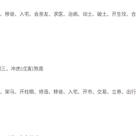
移徙、入宅、会亲友、求医、治病、动土、破土、开生坟、合
三，冲虎(戊寅)煞南
架马、开柱眼、修造、移徙、入宅、开市、交易、立券、出行