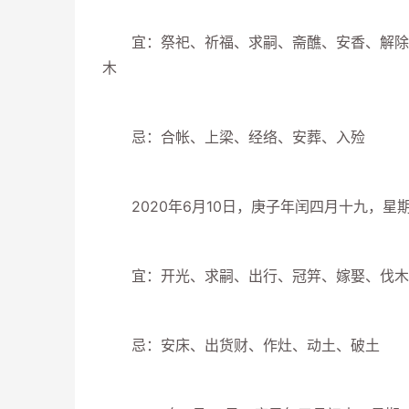
宜：祭祀、祈福、求嗣、斋醮、安香、解除、
木
忌：合帐、上梁、经络、安葬、入殓
2020年6月10日，庚子年闰四月十九，星期
宜：开光、求嗣、出行、冠笄、嫁娶、伐木、
忌：安床、出货财、作灶、动土、破土