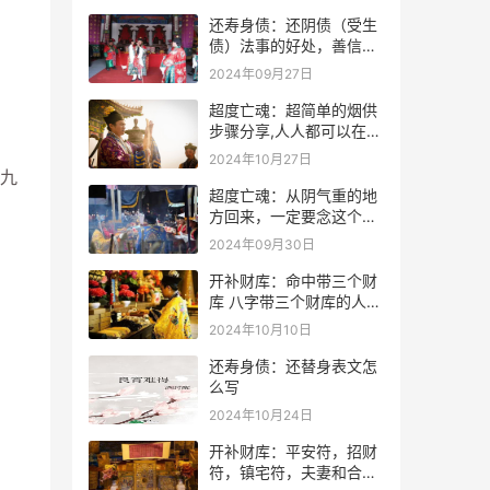
还寿身债：还阴债（受生
债）法事的好处，善信必
看！
2024年09月27日
超度亡魂：超简单的烟供
步骤分享,人人都可以在家
做烟供
2024年10月27日
九
超度亡魂：从阴气重的地
方回来，一定要念这个
咒！
2024年09月30日
开补财库：命中带三个财
库 八字带三个财库的人是
不是很有钱？
2024年10月10日
还寿身债：还替身表文怎
么写
2024年10月24日
开补财库：平安符，招财
符，镇宅符，夫妻和合符.