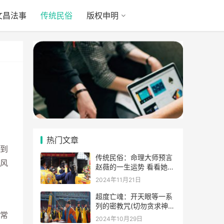
文昌法事
传统民俗
版权申明
热门文章
到
传统民俗：命理大师预言
风
赵薇的一生运势 看看她的
表示
2024年11月21日
超度亡魂：开天眼等一系
列的密教咒(切勿贪求神
常
通)
2024年10月29日