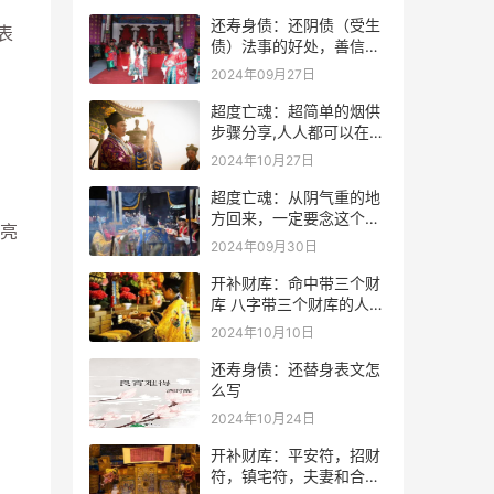
还寿身债：还阴债（受生
表
债）法事的好处，善信必
看！
2024年09月27日
超度亡魂：超简单的烟供
步骤分享,人人都可以在家
做烟供
2024年10月27日
超度亡魂：从阴气重的地
方回来，一定要念这个
亮
咒！
2024年09月30日
开补财库：命中带三个财
库 八字带三个财库的人是
不是很有钱？
2024年10月10日
还寿身债：还替身表文怎
么写
2024年10月24日
开补财库：平安符，招财
符，镇宅符，夫妻和合符.