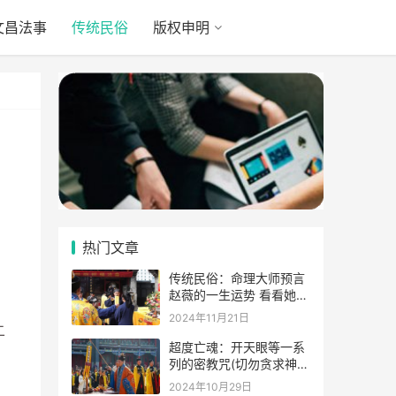
文昌法事
传统民俗
版权申明
热门文章
传统民俗：命理大师预言
赵薇的一生运势 看看她的
表示
2024年11月21日
二
超度亡魂：开天眼等一系
列的密教咒(切勿贪求神
通)
2024年10月29日