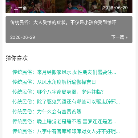
« 上一篇
2026-06-29
传统民俗：大人受惊的症状，不仅是小孩会受到惊吓
2026-06-29
下一篇 »
猜你喜欢
传统民俗：来月经搬家风水,女性朋友们需要注意了
传统民俗：从风水角度解析瑜伽择吉日
传统民俗：哪个八字命局身弱，岁运并临？
传统民俗：除了驱鬼咒语还有哪些可以驱鬼辟邪的方法？...
传统民俗：为什么会有富贵贫贱
传统民俗：晚上睡觉老是睡不着,噩梦连连是怎么回事
传统民俗：八字中有官库和印库对女人好不好呢？赶快收...