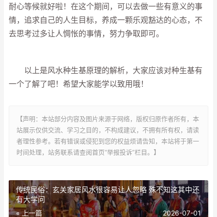
耐心等候就好啦！在这个期间，可以去做一些有意义的事
情，追求自己的人生目标，养成一颗乐观豁达的心态，不
去思考过多让人惆怅的事情，努力争取即可。
以上是风水种生基原理的解析，大家应该对种生基有
一个了解了吧！希望大家能学以致用哦！
【声明：本站部分内容及图片来源于网络，版权归原作者所有，本
站展示仅供交流、学习之目的，不构成建议，不拥有所有权，请读
者理性参考。若有错误或侵犯到您的权益烦请告知，本站将于第一
时间处理，站务联系请查阅首页“举报投诉”栏目。】
传统民俗：玄关家居风水很容易让人忽略 殊不知这其中还
有大学问
« 上一篇
2026-07-01