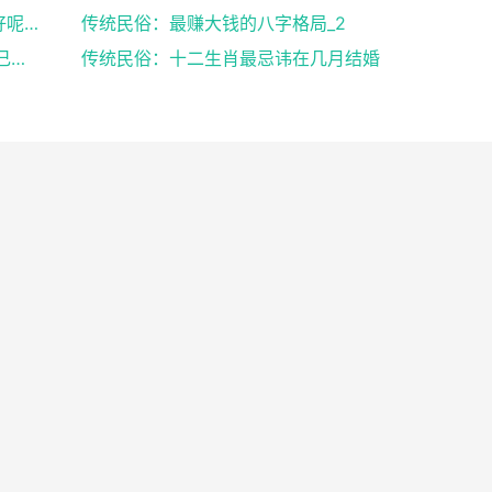
传统民俗：八字中有官库和印库对女人好不好呢？赶快收...
传统民俗：最赚大钱的八字格局_2
传统民俗：出生日期看婚姻好坏,教你了解自己未来的婚...
传统民俗：十二生肖最忌讳在几月结婚