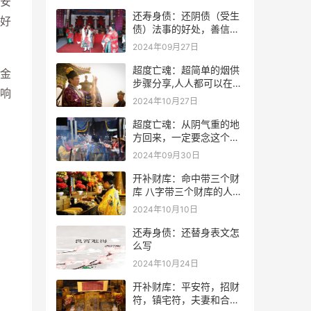
安
还寿身债：还阴债（受生
好
债）法事的好处，善信必
看！
2024年09月27日
超度亡魂：超简单的烟供
金
步骤分享,人人都可以在家
响
做烟供
2024年10月27日
超度亡魂：从阴气重的地
方回来，一定要念这个
咒！
2024年09月30日
开补财库：命中带三个财
库 八字带三个财库的人是
不是很有钱？
2024年10月10日
还寿身债：还替身表文怎
么写
2024年10月24日
开补财库：平安符，招财
符，镇宅符，夫妻和合符.