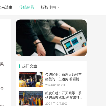
文昌法事
传统民俗
版权申明
风
热门文章
传统民俗：命理大师预言
赵薇的一生运势 看看她的
表示
2024年11月21日
会
超度亡魂：开天眼等一系
列的密教咒(切勿贪求神
通)
2024年10月29日