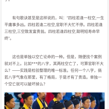
有句歌诀甚至是这样说的，叫：“四柱若逢一柱空,一生
平庸事多凶。四柱若逢二柱空,官职不大忙不停。四柱若逢
三柱空,三空致发富贵翁。四柱若逢四柱空,聪明短寿命早
终”。
这也是单独以空亡论命的一种。但是，随便找个案例
就对不上。比如***的八字，其两柱空亡了，可算官职不大
么？——实践是检验整理的唯一标准。任何一个八字，倘
若八字气象在那里，有了格局，于是才有了贵造。单独一
个空亡就可以破坏掉么？