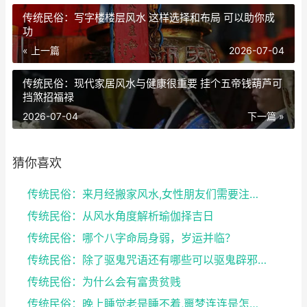
传统民俗：写字楼楼层风水 这样选择和布局 可以助你成
功
« 上一篇
2026-07-04
传统民俗：现代家居风水与健康很重要 挂个五帝钱葫芦可
挡煞招福禄
2026-07-04
下一篇 »
猜你喜欢
传统民俗：来月经搬家风水,女性朋友们需要注意了
传统民俗：从风水角度解析瑜伽择吉日
传统民俗：哪个八字命局身弱，岁运并临？
传统民俗：除了驱鬼咒语还有哪些可以驱鬼辟邪的方法？...
传统民俗：为什么会有富贵贫贱
传统民俗：晚上睡觉老是睡不着,噩梦连连是怎么回事