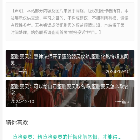
【声明：本站部分内容及图片来源于网络，版权归原作者所有，本
站展示仅供交流、学习之目的，不构成建议，不拥有所有权，请读
者理性参考。若有错误或侵犯到您的权益烦请告知，本站将于第一
时间处理，站务联系请查阅首页“举报投诉”栏目。】
堕胎婴灵：慧律法师开示堕胎婴灵仪轨,堕胎化煞符超度阴
灵
« 上一篇
2024-12-10
堕胎婴灵：可以给自己堕胎婴灵取名吗,堕胎婴灵怎么取名
字
2024-12-10
下一篇 »
猜你喜欢
堕胎婴灵：给堕胎婴灵的忏悔化解怨恨，才能得到轮回的...