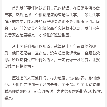
首先我们要忏悔认识到自己的错误，在日常生活多做
善事，然后选择一个相互鼎盛的道场做法事，一般过法事
超度的方式，能尽快的就把婴灵送走不会纠缠着我们。堕
胎十几年前的婴灵不能仅仅靠着念经就能送走，我们只有
妥善安置超度婴灵，才能化解这些报应。
从上面我们都可以知道，就算是十几年前堕胎的婴
灵，他们还是会一直存在，没有超度化解就会一直跟着父
母。所以说有过堕胎行为的人，一定要做一才超度，让婴
灵能早日投胎为人。
堕过胎的人真诚忏悔，尽力超度，设福供养，念诵佛
经。为他们寻找到一个好的去处。关于超度相关事宜欢迎
联系师傅(师兄)一起交流探讨，为你答疑解惑指点迷津超度
婴灵。