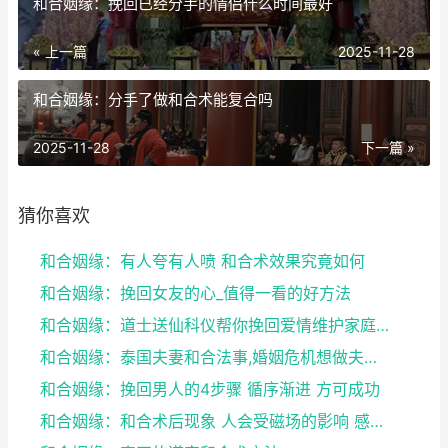
和合姻缘：挽回已经分手的情侣什么时间最好
« 上一篇
2025-11-28
和合姻缘：分手了做和合术能复合吗
2025-11-28
下一篇 »
猜你喜欢
和合姻缘：有人夸有人喷 和合术效果究竟如何
和合姻缘：挽回女友的心_值得一看的好方法
和合姻缘：道士送仙科仪帮你挽回爱情维护家庭完整
和合姻缘：泰国夫妻和合法事,婚姻危机想做夫妻和合法...
和合姻缘：挽回男人的4步骤 循序渐进 方可成功
和合姻缘：和合术后现象 人会受磁场的影响 感到头晕...