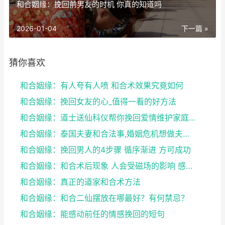
和合姻缘：挽回前男友的时机 你真的知道吗
2026-01-04
下一篇 »
猜你喜欢
和合姻缘：有人夸有人喷 和合术效果究竟如何
和合姻缘：挽回女友的心_值得一看的好方法
和合姻缘：道士送仙科仪帮你挽回爱情维护家庭完整
和合姻缘：泰国夫妻和合法事,婚姻危机想做夫妻和合法...
和合姻缘：挽回男人的4步骤 循序渐进 方可成功
和合姻缘：和合术后现象 人会受磁场的影响 感到头晕...
和合姻缘：真正的道家和合术方法
和合姻缘：和合二仙摆放在哪最好？有何禁忌？
和合姻缘：能感动前任的情感挽回的短句