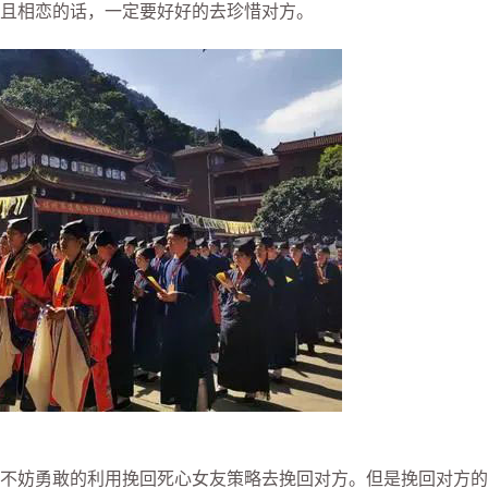
且相恋的话，一定要好好的去珍惜对方。
妨勇敢的利用挽回死心女友策略去挽回对方。但是挽回对方的