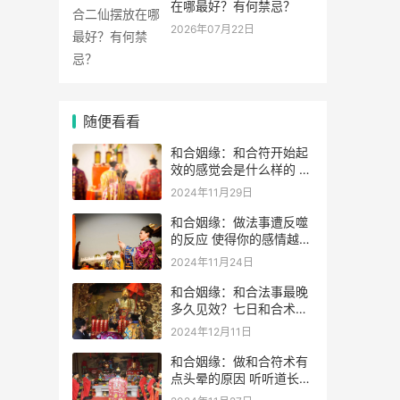
在哪最好？有何禁忌？
2026年07月22日
随便看看
和合姻缘：和合符开始起
效的感觉会是什么样的 如
何判断和合术是否起效
2024年11月29日
和合姻缘：做法事遭反噬
的反应 使得你的感情越变
越差
2024年11月24日
和合姻缘：和合法事最晚
多久见效？七日和合术可
靠吗？
2024年12月11日
和合姻缘：做和合符术有
点头晕的原因 听听道长的
解析