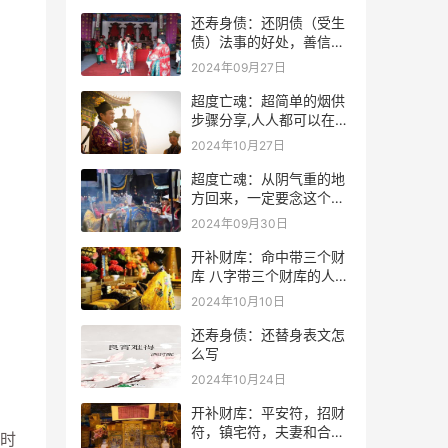
还寿身债：还阴债（受生
债）法事的好处，善信必
看！
2024年09月27日
超度亡魂：超简单的烟供
步骤分享,人人都可以在家
做烟供
2024年10月27日
超度亡魂：从阴气重的地
方回来，一定要念这个
咒！
2024年09月30日
开补财库：命中带三个财
库 八字带三个财库的人是
不是很有钱？
2024年10月10日
还寿身债：还替身表文怎
么写
2024年10月24日
开补财库：平安符，招财
符，镇宅符，夫妻和合符.
时