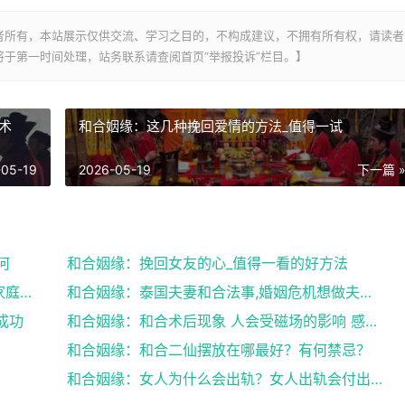
者所有，本站展示仅供交流、学习之目的，不构成建议，不拥有所有权，请读者
于第一时间处理，站务联系请查阅首页“举报投诉”栏目。】
术
和合姻缘：这几种挽回爱情的方法_值得一试
-05-19
2026-05-19
下一篇 
何
和合姻缘：挽回女友的心_值得一看的好方法
和合姻缘：道士送仙科仪帮你挽回爱情维护家庭完整
和合姻缘：泰国夫妻和合法事,婚姻危机想做夫妻和合法...
成功
和合姻缘：和合术后现象 人会受磁场的影响 感到头晕...
和合姻缘：和合二仙摆放在哪最好？有何禁忌？
和合姻缘：女人为什么会出轨？女人出轨会付出感情吗？