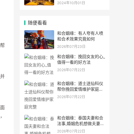
灵符符咒.
2024年10月01日
随便看看
和合姻缘：有人夸有人喷
和合术效果究竟如何
帮
2026年07月23日
和合姻缘：挽回女友的心_
值得一看的好方法
2026年07月22日
并
和合姻缘：道士送仙科仪
帮你挽回爱情维护家庭完
整
2026年07月22日
面
，
和合姻缘：泰国夫妻和合
法事,婚姻危机想做夫妻和
合法事能
2026年07月22日