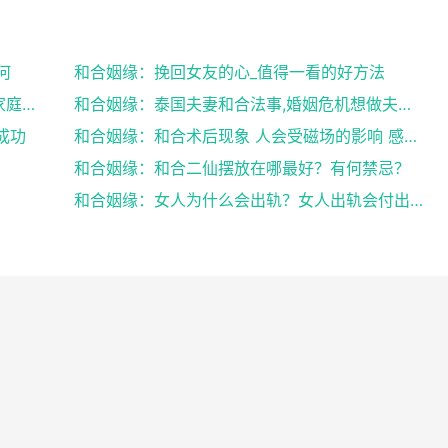
何
和合姻缘：挽回女友的心_值得一看的好方法
和合姻缘：道士送仙科仪帮你挽回爱情维护家庭完整
和合姻缘：泰国夫妻和合法事,婚姻危机想做夫妻和合法...
成功
和合姻缘：和合术后现象 人会受磁场的影响 感到头晕...
和合姻缘：和合二仙摆放在哪最好？有何禁忌？
和合姻缘：女人为什么会出轨？女人出轨会付出感情吗？