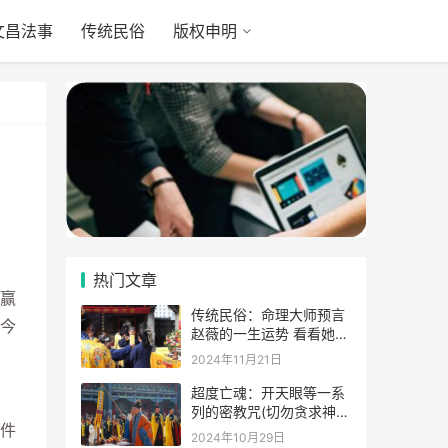
文昌法事
传统民俗
版权申明
热门文章
赢
传统民俗：命理大师预言
今
赵薇的一生运势 看看她的
表示
2024年11月21日
超度亡魂：开天眼等一系
列的密教咒(切勿贪求神
件
通)
2024年10月29日