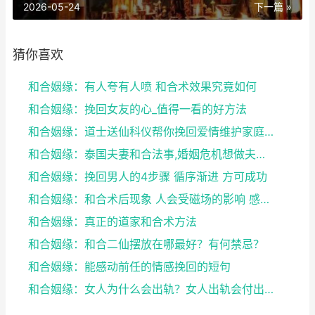
2026-05-24
下一篇 »
猜你喜欢
和合姻缘：有人夸有人喷 和合术效果究竟如何
和合姻缘：挽回女友的心_值得一看的好方法
和合姻缘：道士送仙科仪帮你挽回爱情维护家庭完整
和合姻缘：泰国夫妻和合法事,婚姻危机想做夫妻和合法...
和合姻缘：挽回男人的4步骤 循序渐进 方可成功
和合姻缘：和合术后现象 人会受磁场的影响 感到头晕...
和合姻缘：真正的道家和合术方法
和合姻缘：和合二仙摆放在哪最好？有何禁忌？
和合姻缘：能感动前任的情感挽回的短句
和合姻缘：女人为什么会出轨？女人出轨会付出感情吗？