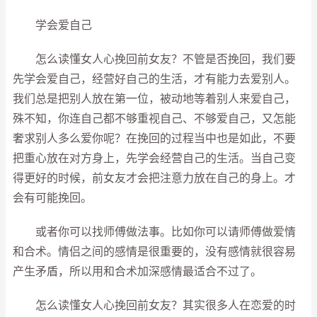
学会爱自己
怎么读懂女人心挽回前女友？不管是否挽回，我们要
先学会爱自己，经营好自己的生活，才有能力去爱别人。
我们总是把别人放在第一位，被动地等着别人来爱自己，
殊不知，你连自己都不够重视自己、不够爱自己，又怎能
奢求别人多么爱你呢？在挽回的过程当中也是如此，不要
把重心放在对方身上，先学会经营自己的生活。当自己变
得更好的时候，前女友才会把注意力放在自己的身上。才
会有可能挽回。
或者你可以找师傅做法事。比如你可以请师傅做爱情
和合术。情侣之间的感情是很重要的，没有感情就很容易
产生矛盾，所以用和合术加深感情最适合不过了。
怎么读懂女人心挽回前女友？其实很多人在恋爱的时