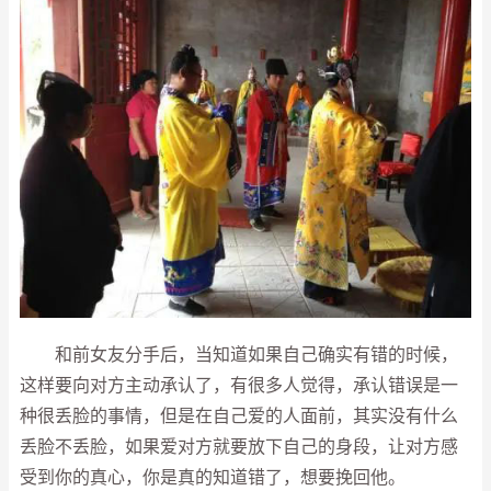
和前女友分手后，当知道如果自己确实有错的时候，
这样要向对方主动承认了，有很多人觉得，承认错误是一
种很丢脸的事情，但是在自己爱的人面前，其实没有什么
丢脸不丢脸，如果爱对方就要放下自己的身段，让对方感
受到你的真心，你是真的知道错了，想要挽回他。