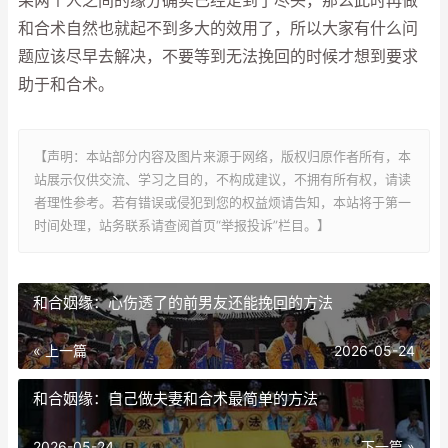
果两个人之间的缘分确实已经走到了尽头，那么此时再做
和合术自然也就起不到多大的效用了，所以大家有什么问
题应该尽早去解决，不要等到无法挽回的时候才想到要求
助于和合术。
【声明：本站部分内容及图片来源于网络，版权归原作者所有，本
站展示仅供交流、学习之目的，不构成建议，不拥有所有权，请读
者理性参考。若有错误或侵犯到您的权益烦请告知，本站将于第一
时间处理，站务联系请查阅首页“举报投诉”栏目。】
和合姻缘：心伤透了的前男友还能挽回的方法
« 上一篇
2026-05-24
和合姻缘：自己做夫妻和合术最简单的方法
2026-05-24
下一篇 »