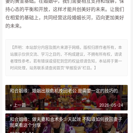
妻的黄金基础。在婚姻中，我们需要相互支持和理解，保
持心态的平衡和开放，这样才能共创美好的未来。让我们
在相爱的基础上，共同经营这段婚姻长河，迈向更加美好
的未来。
【声明：本站部分内容及图片来源于网络，版权归原作者所有，本
站展示仅供交流、学习之目的，不构成建议，不拥有所有权，请读
者理性参考。若有错误或侵犯到您的权益烦请告知，本站将于第一
时间处理，站务联系请查阅首页“举报投诉”栏目。】
和合姻缘：婚姻出现危机挽回老公 是需要一定的技巧的
« 上一篇
2026-05-24
和合姻缘：做夫妻和合术多少天起效 不知道如何挽回妻子
就来看这个分享