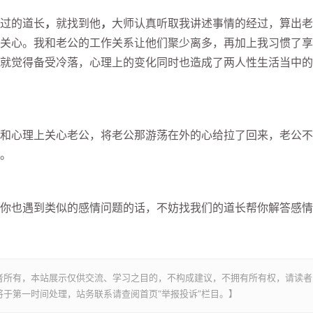
过的道长
，
就找到他
，
大师认真听取我讲述事情的经过，算出老
关心。我和老公的工作关系让他们聚少离多，再加上我习惯了享
就觉得备受冷落，心理上的变化同时也造成了两人性生活当中的
心理上关心老公，将老公那游荡在外的心给拉了回来，老公不
。
也遇到类似的感情问题的话，不妨找我们的道长帮你解答感情
者所有，本站展示仅供交流、学习之目的，不构成建议，不拥有所有权，请读者
于第一时间处理，站务联系请查阅首页“举报投诉”栏目。】