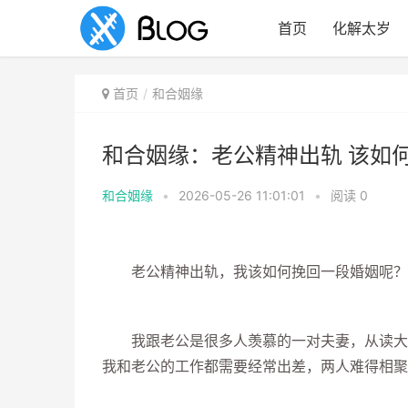
首页
化解太岁
首页
和合姻缘
和合姻缘：老公精神出轨 该如
和合姻缘
•
2026-05-26 11:01:01
•
阅读
0
老公精神出轨，我该如何挽回一段婚姻呢？以
我跟老公是很多人羡慕的一对夫妻，从读大学
我和老公的工作都需要经常出差，两人难得相聚