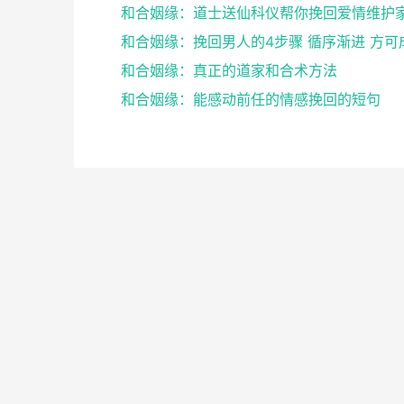
和合姻缘：挽回男人的4步骤 循序渐进 方可
和合姻缘：真正的道家和合术方法
和合姻缘：能感动前任的情感挽回的短句