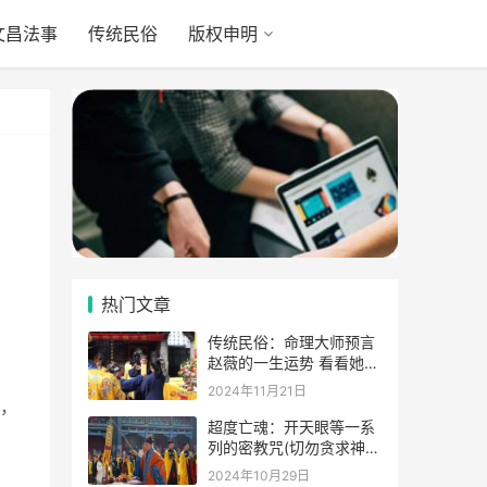
文昌法事
传统民俗
版权申明
热门文章
传统民俗：命理大师预言
赵薇的一生运势 看看她的
表示
2024年11月21日
，
超度亡魂：开天眼等一系
列的密教咒(切勿贪求神
通)
2024年10月29日