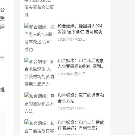
公
受
和合姻缘：挽回男人的4
摩
步骤 循序渐进 方可成功
2026年07月22日
但
和合姻缘：和合术后现象
人会受磁场的影响 感到头
晕乏力
2026年07月22日
难
和合姻缘：真正的道家和
合术方法
2026年07月22日
和合姻缘：和合二仙摆放
在哪最好？有何禁忌？