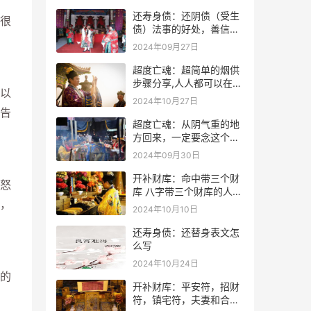
还寿身债：还阴债（受生
很
债）法事的好处，善信必
看！
2024年09月27日
超度亡魂：超简单的烟供
步骤分享,人人都可以在家
以
做烟供
2024年10月27日
告
超度亡魂：从阴气重的地
方回来，一定要念这个
咒！
2024年09月30日
开补财库：命中带三个财
怒
库 八字带三个财库的人是
，
不是很有钱？
2024年10月10日
还寿身债：还替身表文怎
么写
2024年10月24日
的
开补财库：平安符，招财
符，镇宅符，夫妻和合符.