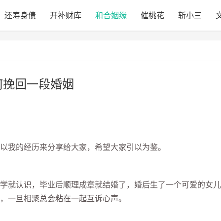
还寿身债
开补财库
和合姻缘
催桃花
斩小三
何挽回一段婚姻
我的经历来分享给大家，希望大家引以为鉴。
就认识，毕业后顺理成章就结婚了，婚后生了一个可爱的女儿
，一旦相聚总会粘在一起互诉心声。