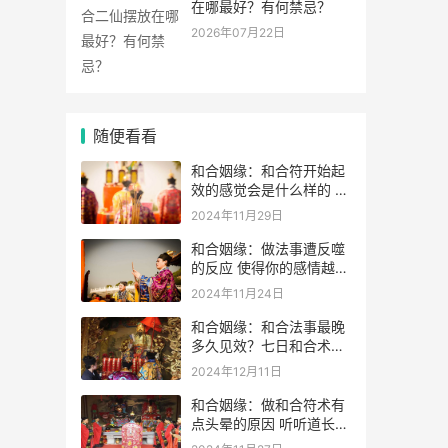
在哪最好？有何禁忌？
2026年07月22日
随便看看
和合姻缘：和合符开始起
效的感觉会是什么样的 如
何判断和合术是否起效
2024年11月29日
和合姻缘：做法事遭反噬
的反应 使得你的感情越变
越差
2024年11月24日
和合姻缘：和合法事最晚
多久见效？七日和合术可
靠吗？
2024年12月11日
和合姻缘：做和合符术有
点头晕的原因 听听道长的
解析