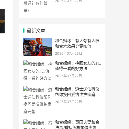
2026年07月22日
»
最新文章
和合姻缘：有人夸有人喷
和合术效果究竟如何
2026年07月23日
和合姻缘：挽回女友的心_
值得一看的好方法
2026年07月22日
和合姻缘：道士送仙科仪
帮你挽回爱情维护家庭完
整
2026年07月22日
和合姻缘：泰国夫妻和合
法事,婚姻危机想做夫妻和