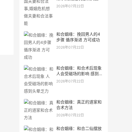
合法事能
2026年07月22日
和合姻缘：挽回男人的4
步骤 循序渐进 方可成功
2026年07月22日
和合姻缘：和合术后现象
人会受磁场的影响 感到头
晕乏力
2026年07月22日
和合姻缘：真正的道家和
合术方法
2026年07月22日
和合姻缘：和合二仙摆放