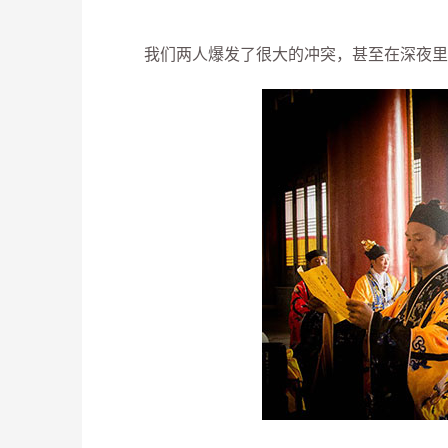
我们两人爆发了很大的冲突，甚至在深夜里把