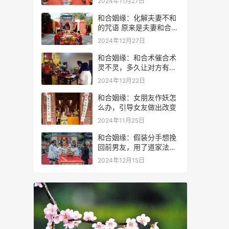
2024年11月27日
和合姻缘：化解夫妻不和
的咒语 原来是夫妻和合术
咒语
2024年12月27日
和合姻缘：和合术催合术
灵不灵，多久让对方有感
应？
2024年12月22日
和合姻缘：女朋友作妖怎
么办，引导女友做出改变
2024年11月25日
和合姻缘：假装分手想挽
回前男友，用了道家法术
成功进行挽回
2024年12月15日