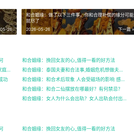
和合姻缘：做了以下三件事，你和合理补偿的缘分可能
就尽了
-05-26
2026-05-26
下一篇 
何
和合姻缘：挽回女友的心_值得一看的好方法
和合姻缘：道士送仙科仪帮你挽回爱情维护家庭完整
和合姻缘：泰国夫妻和合法事,婚姻危机想做夫妻和合法...
成功
和合姻缘：和合术后现象 人会受磁场的影响 感到头晕...
和合姻缘：和合二仙摆放在哪最好？有何禁忌？
和合姻缘：女人为什么会出轨？女人出轨会付出感情吗？
何
和合姻缘：挽回女友的心_值得一看的好方法