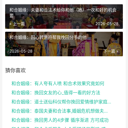
和合姻缘：夫妻和合法术给你和他（她）一次和好的机会
要
« 上一篇
2026-05-28
和合姻缘：回心转意符帮我挽回分手的他
2026-05-28
下一篇 »
猜你喜欢
和合姻缘：有人夸有人喷 和合术效果究竟如何
和合姻缘：挽回女友的心_值得一看的好方法
和合姻缘：道士送仙科仪帮你挽回爱情维护家庭完整
和合姻缘：泰国夫妻和合法事,婚姻危机想做夫妻和合法...
和合姻缘：挽回男人的4步骤 循序渐进 方可成功