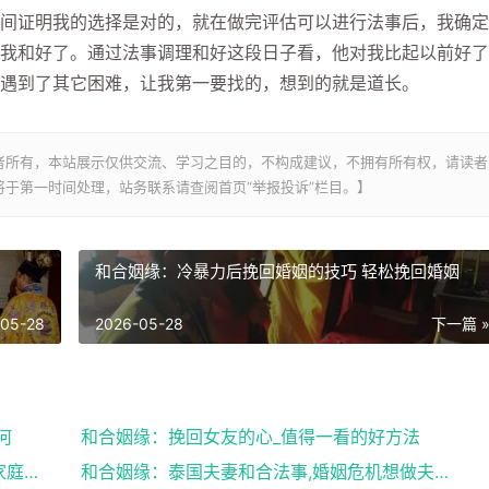
证明我的选择是对的，就在做完评估可以进行法事后，我确定
我和好了。通过法事调理和好这段日子看，他对我比起以前好了
遇到了其它困难，让我第一要找的，想到的就是道长。
者所有，本站展示仅供交流、学习之目的，不构成建议，不拥有所有权，请读者
于第一时间处理，站务联系请查阅首页“举报投诉”栏目。】
和合姻缘：冷暴力后挽回婚姻的技巧 轻松挽回婚姻
-05-28
2026-05-28
下一篇 
何
和合姻缘：挽回女友的心_值得一看的好方法
和合姻缘：道士送仙科仪帮你挽回爱情维护家庭完整
和合姻缘：泰国夫妻和合法事,婚姻危机想做夫妻和合法...