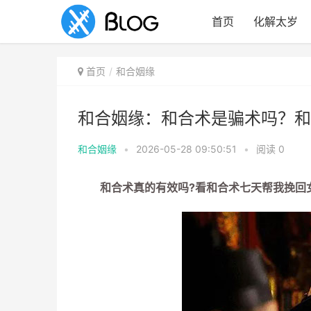
首页
化解太岁
首页
和合姻缘
和合姻缘：和合术是骗术吗？和
和合姻缘
•
2026-05-28 09:50:51
•
阅读
0
和合术真的有效吗?看和合术七天帮我挽回