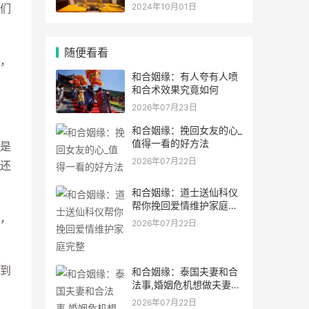
灵符符咒.
2024年10月01日
们
随便看看
，
和合姻缘：有人夸有人喷
和合术效果究竟如何
2026年07月23日
和合姻缘：挽回女友的心_
值得一看的好方法
是
2026年07月22日
还
和合姻缘：道士送仙科仪
帮你挽回爱情维护家庭完
，
整
2026年07月22日
到
和合姻缘：泰国夫妻和合
法事,婚姻危机想做夫妻和
合法事能
2026年07月22日