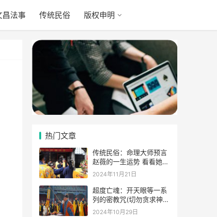
文昌法事
传统民俗
版权申明
热门文章
传统民俗：命理大师预言
赵薇的一生运势 看看她的
表示
2024年11月21日
超度亡魂：开天眼等一系
列的密教咒(切勿贪求神
通)
2024年10月29日