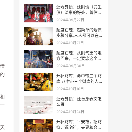
还寿身债：还阴债（受生
债）法事的好处，善信必
看！
2024年09月27日
超度亡魂：超简单的烟供
步骤分享,人人都可以在家
做烟供
2024年10月27日
超度亡魂：从阴气重的地
方回来，一定要念这个
咒！
情
2024年09月30日
的
开补财库：命中带三个财
库 八字带三个财库的人是
不是很有钱？
2024年10月10日
和
还寿身债：还替身表文怎
么写
一
2024年10月24日
开补财库：平安符，招财
天
符，镇宅符，夫妻和合符.