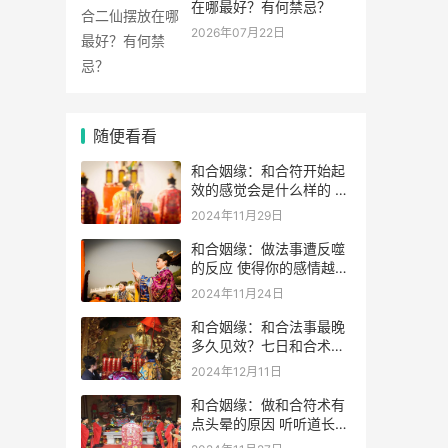
在哪最好？有何禁忌？
2026年07月22日
随便看看
和合姻缘：和合符开始起
效的感觉会是什么样的 如
何判断和合术是否起效
2024年11月29日
和合姻缘：做法事遭反噬
的反应 使得你的感情越变
越差
2024年11月24日
和合姻缘：和合法事最晚
多久见效？七日和合术可
靠吗？
2024年12月11日
和合姻缘：做和合符术有
点头晕的原因 听听道长的
解析