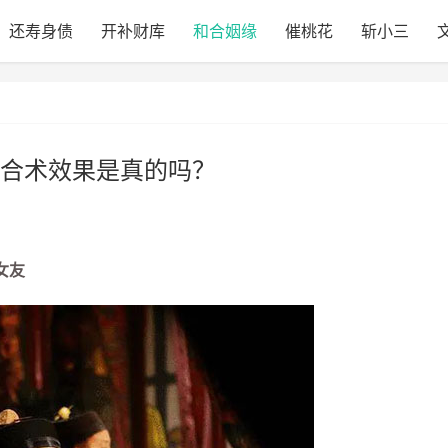
还寿身债
开补财库
和合姻缘
催桃花
斩小三
合术效果是真的吗？
女友