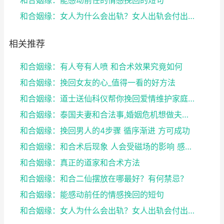
和合姻缘：女人为什么会出轨？女人出轨会付出感情吗？
相关推荐
和合姻缘：有人夸有人喷 和合术效果究竟如何
和合姻缘：挽回女友的心_值得一看的好方法
和合姻缘：道士送仙科仪帮你挽回爱情维护家庭完整
和合姻缘：泰国夫妻和合法事,婚姻危机想做夫妻和合法...
和合姻缘：挽回男人的4步骤 循序渐进 方可成功
和合姻缘：和合术后现象 人会受磁场的影响 感到头晕...
和合姻缘：真正的道家和合术方法
和合姻缘：和合二仙摆放在哪最好？有何禁忌？
和合姻缘：能感动前任的情感挽回的短句
和合姻缘：女人为什么会出轨？女人出轨会付出感情吗？