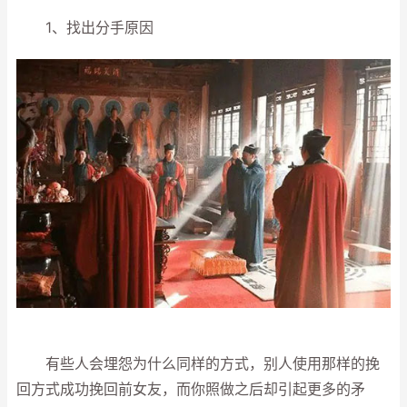
1、找出分手原因
有些人会埋怨为什么同样的方式，别人使用那样的挽
回方式成功挽回前女友，而你照做之后却引起更多的矛