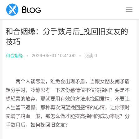
和合姻缘：分手数月后_挽回旧女友的
技巧
和合姻缘
•
2026-05-31 10:41:00
•
阅读
0
两个人谈恋爱，难免会出现矛盾，当跟女朋友闹矛盾
想分手时，冷静思考一下这份感情值不值得挽回？要是不
想轻易的放弃，那就要用有效的方法来挽回爱情，不要让
人生留下遗憾。那种再次渴望挽回感情的心情，让你顿时
充满了鸡血一般，那怎么做才能提高挽回的成功率呢？分
手数月后，如何挽回旧女友？