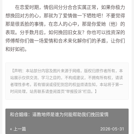
在恋爱时期，情侣间分分合合实属正常，如果你极力
想挽回对方的心，那就为了爱情做一下牺牲吧！不要觉得
那是很丢脸的事情，在恋人的心中，那是你爱她（他）的
表现。分手数月后，如何挽回旧女友？你也可以找资深的
师傅帮你们做一场爱情和合术来化解你们的矛盾，让你们
和好如初。
【声明：本站部分内容及图片来源于网络，版权归原作者所有，本
站展示仅供交流、学习之目的，不构成建议，不拥有所有权，请读
者理性参考。若有错误或侵犯到您的权益烦请告知，本站将于第一
时间处理，站务联系请查阅首页“举报投诉”栏目。】
和合姻缘：道教地师是谁为何能帮助我们挽回爱情
« 上一篇
2026-05-31