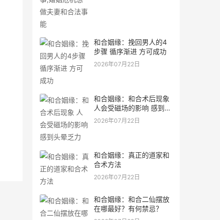
和合姻缘：挽回男人的4
步骤 循序渐进 方可成功
2026年07月22日
和合姻缘：和合术后现象
人会受磁场的影响 感到头
晕乏力
2026年07月22日
和合姻缘：真正的道家和
合术方法
2026年07月22日
和合姻缘：和合二仙摆放
在哪最好？有何禁忌？