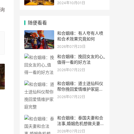
灵符符咒.
2024年10月01日
询
随便看看
和合姻缘：有人夸有人喷
和合术效果究竟如何
2026年07月23日
和合姻缘：挽回女友的心_
值得一看的好方法
2026年07月22日
和合姻缘：道士送仙科仪
»
帮你挽回爱情维护家庭完
整
2026年07月22日
和合姻缘：泰国夫妻和合
法事,婚姻危机想做夫妻和
合法事能
2026年07月22日