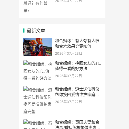
2026年07月22日
最新文章
和合姻缘：有人夸有人喷
和合术效果究竟如何
2026年07月23日
和合姻缘：挽回女友的心_
值得一看的好方法
2026年07月22日
和合姻缘：道士送仙科仪
帮你挽回爱情维护家庭完
整
2026年07月22日
和合姻缘：泰国夫妻和合
法事,婚姻危机想做夫妻和