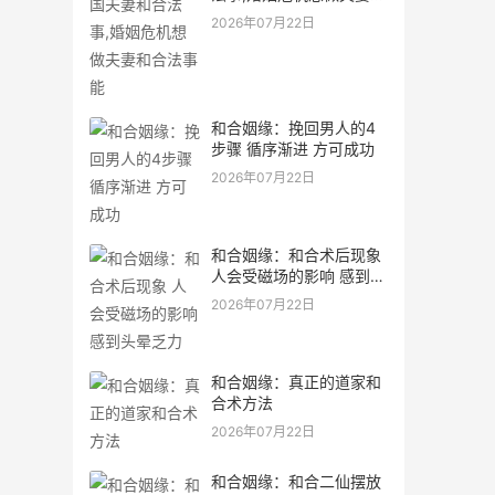
合法事能
2026年07月22日
和合姻缘：挽回男人的4
步骤 循序渐进 方可成功
2026年07月22日
和合姻缘：和合术后现象
人会受磁场的影响 感到头
晕乏力
2026年07月22日
和合姻缘：真正的道家和
合术方法
2026年07月22日
和合姻缘：和合二仙摆放