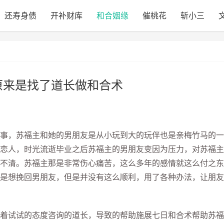
还寿身债
开补财库
和合姻缘
催桃花
斩小三
原来是找了道长做和合术
，苏福主和她的男朋友是从小玩到大的玩伴也是亲梅竹马的一
恋人，时光流逝毕业之后苏福主的男朋友变因为压力，对苏福主
不清。苏福主那是非常伤心痛苦，这么多年的感情就这么付之东
是想挽回男朋友，但是并没有这么顺利，用了各种办法，让朋友
试试的态度咨询的道长，导致的帮助施展七日和合术帮助苏福