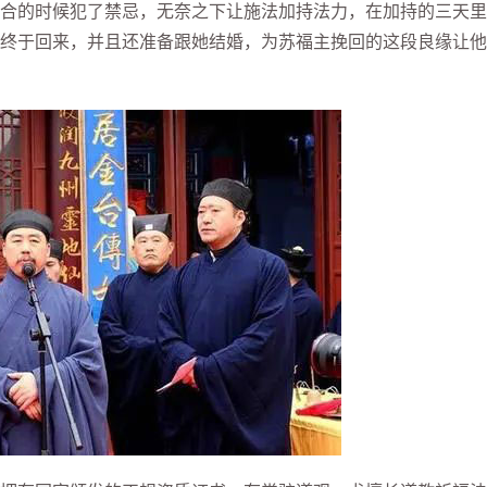
合的时候犯了禁忌，无奈之下让施法加持法力，在加持的三天里
终于回来，并且还准备跟她结婚，为苏福主挽回的这段良缘让他