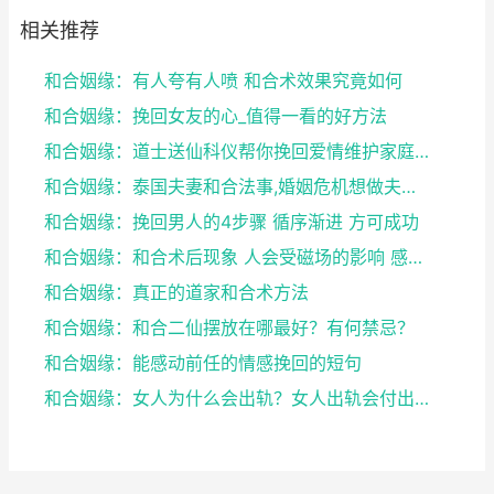
相关推荐
和合姻缘：有人夸有人喷 和合术效果究竟如何
和合姻缘：挽回女友的心_值得一看的好方法
和合姻缘：道士送仙科仪帮你挽回爱情维护家庭完整
和合姻缘：泰国夫妻和合法事,婚姻危机想做夫妻和合法...
和合姻缘：挽回男人的4步骤 循序渐进 方可成功
和合姻缘：和合术后现象 人会受磁场的影响 感到头晕...
和合姻缘：真正的道家和合术方法
和合姻缘：和合二仙摆放在哪最好？有何禁忌？
和合姻缘：能感动前任的情感挽回的短句
和合姻缘：女人为什么会出轨？女人出轨会付出感情吗？