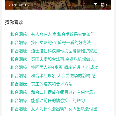
2026-06-02
下一篇 »
猜你喜欢
和合姻缘：有人夸有人喷 和合术效果究竟如何
和合姻缘：挽回女友的心_值得一看的好方法
和合姻缘：道士送仙科仪帮你挽回爱情维护家庭完整
和合姻缘：泰国夫妻和合法事,婚姻危机想做夫妻和合法...
和合姻缘：挽回男人的4步骤 循序渐进 方可成功
和合姻缘：和合术后现象 人会受磁场的影响 感到头晕...
和合姻缘：真正的道家和合术方法
和合姻缘：和合二仙摆放在哪最好？有何禁忌？
和合姻缘：能感动前任的情感挽回的短句
和合姻缘：女人为什么会出轨？女人出轨会付出感情吗？