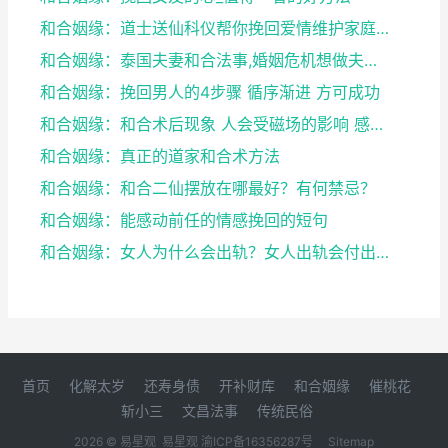
和合姻缘：道士送仙科仪帮你挽回爱情维护家庭完整
和合姻缘：泰国夫妻和合法事,婚姻危机想做夫妻和合法...
和合姻缘：挽回男人的4步骤 循序渐进 方可成功
和合姻缘：和合术后现象 人会受磁场的影响 感到头晕...
和合姻缘：真正的道家和合术方法
和合姻缘：和合二仙摆放在哪最好？有何禁忌？
和合姻缘：能感动前任的情感挽回的短句
和合姻缘：女人为什么会出轨？女人出轨会付出感情吗？
首页
化解太岁
还寿身债
开补财库
和合姻缘
催桃花
斩小三
文昌法事
传统民俗
2026 © 易星观
易星观
渝ICP备16356287号
Sitemap