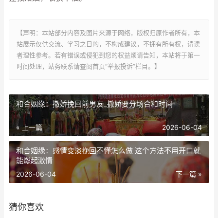
【声明：本站部分内容及图片来源于网络，版权归原作者所有，本
站展示仅供交流、学习之目的，不构成建议，不拥有所有权，请读
者理性参考。若有错误或侵犯到您的权益烦请告知，本站将于第一
时间处理，站务联系请查阅首页“举报投诉”栏目。】
和合姻缘：撒娇挽回前男友_撒娇要分场合和时间
« 上一篇
2026-06-04
和合姻缘：感情变淡挽回不懂怎么做 这个方法不用开口就
能燃起激情
2026-06-04
下一篇 »
猜你喜欢