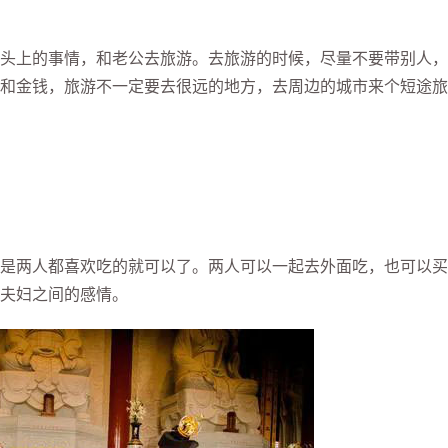
上的事情，和老公去旅游。去旅游的时候，尽量不要带别人，
和金钱，旅游不一定要去很远的地方，去周边的城市来个短途旅
两人都喜欢吃的就可以了。两人可以一起去外面吃，也可以买
夫妇之间的感情。