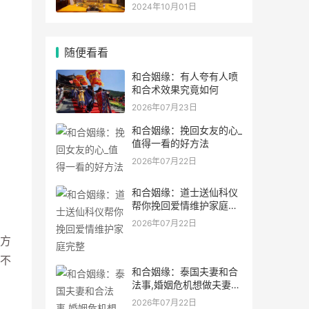
灵符符咒.
2024年10月01日
随便看看
和合姻缘：有人夸有人喷
和合术效果究竟如何
2026年07月23日
和合姻缘：挽回女友的心_
值得一看的好方法
2026年07月22日
和合姻缘：道士送仙科仪
帮你挽回爱情维护家庭完
整
2026年07月22日
方
不
和合姻缘：泰国夫妻和合
法事,婚姻危机想做夫妻和
合法事能
2026年07月22日