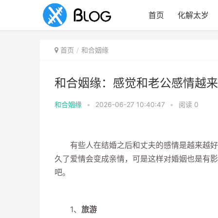
首页
化解太岁
首页
和合姻缘
和合姻缘：感觉和老公感情越来
和合姻缘
•
2026-06-27 10:40:47
•
阅读
0
有些人在结婚之后和丈夫的感情是越来越好的
久了爱情会变成亲情，可是这样对婚姻也是有影
吧。
1、
旅游