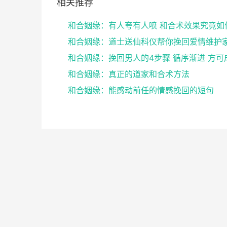
相关推荐
和合姻缘：有人夸有人喷 和合术效果究竟如
和合姻缘：挽回男人的4步骤 循序渐进 方可
和合姻缘：真正的道家和合术方法
和合姻缘：能感动前任的情感挽回的短句