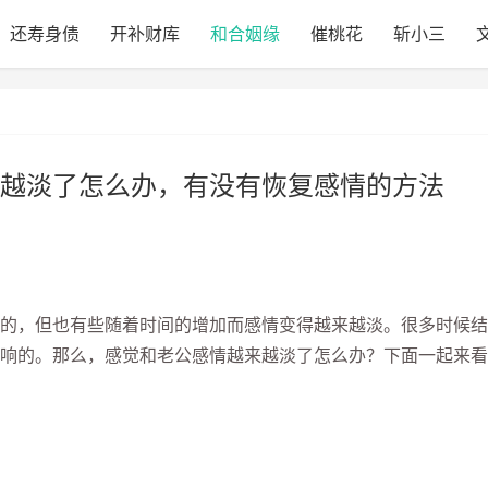
还寿身债
开补财库
和合姻缘
催桃花
斩小三
越淡了怎么办，有没有恢复感情的方法
，但也有些随着时间的增加而感情变得越来越淡。很多时候结
响的。那么，感觉和老公感情越来越淡了怎么办？下面一起来看