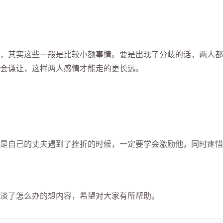
其实这些一般是比较小额事情。要是出现了分歧的话，两人都
会谦让，这样两人感情才能走的更长远。
自己的丈夫遇到了挫折的时候，一定要学会激励他，同时疼惜
淡了怎么办的想内容，希望对大家有所帮助。