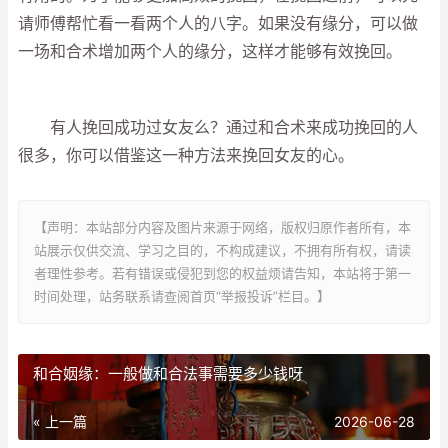
请师傅帮忙看一看两个人的八字。如果没有缘分，可以做
一场和合术增加两个人的缘分，这样才能够有效挽回。
有人挽回成功过女友么？通过和合术来成功挽回的人
很多，你可以借鉴这一种方法来挽回女友的心。
【声明：本站部分内容及图片来源于网络，版权归原作者所有，本
站展示仅供交流、学习之目的，不构成建议，不拥有所有权，请读
者理性参考。若有错误或侵犯到您的权益烦请告知，本站将于第一
时间处理，站务联系请查阅首页“举报投诉”栏目。】
和合姻缘：一般做和合法事需要多少钱呀
« 上一篇
2026-06-28