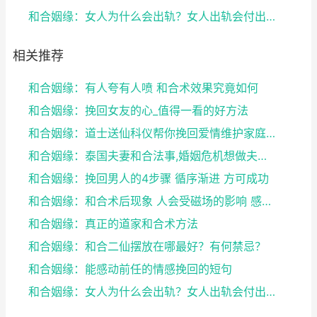
和合姻缘：女人为什么会出轨？女人出轨会付出感情吗？
相关推荐
和合姻缘：有人夸有人喷 和合术效果究竟如何
和合姻缘：挽回女友的心_值得一看的好方法
和合姻缘：道士送仙科仪帮你挽回爱情维护家庭完整
和合姻缘：泰国夫妻和合法事,婚姻危机想做夫妻和合法...
和合姻缘：挽回男人的4步骤 循序渐进 方可成功
和合姻缘：和合术后现象 人会受磁场的影响 感到头晕...
和合姻缘：真正的道家和合术方法
和合姻缘：和合二仙摆放在哪最好？有何禁忌？
和合姻缘：能感动前任的情感挽回的短句
和合姻缘：女人为什么会出轨？女人出轨会付出感情吗？