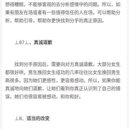
想得糟糕，不能够客观的去分析感情中的问题。所以，如
果有朋友在场或者有一些值得信任的人在场，可以帮助分
析，帮助引导，帮助你更快找到分手的真正原因。
⊥8
7⊥
、
真诚道歉
找到分手原因后，需要向对方真诚道歉。大部分女生
都很好哄，男生挽回女生成功的几率往往比女生挽回男生
高很多。因为她们更感性，更容易感动。所以，如果你能
真诚地向她们道歉，让她们看到你真正认识到了自己的错
误，她们也很容易被感动，和你和好。
⊥8
、
适当的改变