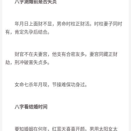
八字测婚前是否失贞
年月日上面财不显，男命时柱正财活。时柱妻子同时
有，肯定先孕后结合。
财官不在夫妻宫，他支有合密友多。妻宫同藏正财
劫，刑冲破害失贞多。
女命七杀年月现，节操难保功身过。
八字看结婚时间
要知婚姻在何年，红鸾天喜喜开颜。男用太阳女太