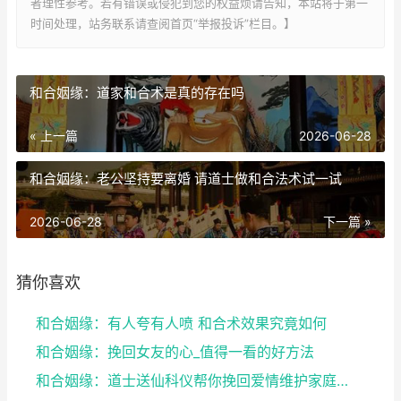
者理性参考。若有错误或侵犯到您的权益烦请告知，本站将于第一
时间处理，站务联系请查阅首页“举报投诉”栏目。】
和合姻缘：道家和合术是真的存在吗
« 上一篇
2026-06-28
和合姻缘：老公坚持要离婚 请道士做和合法术试一试
2026-06-28
下一篇 »
猜你喜欢
和合姻缘：有人夸有人喷 和合术效果究竟如何
和合姻缘：挽回女友的心_值得一看的好方法
和合姻缘：道士送仙科仪帮你挽回爱情维护家庭完整