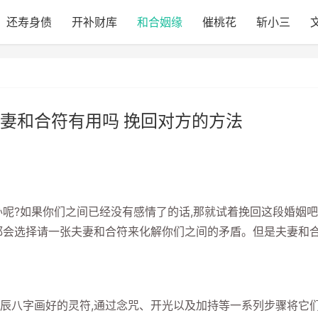
还寿身债
开补财库
和合姻缘
催桃花
斩小三
妻和合符有用吗 挽回对方的方法
?如果你们之间已经没有感情了的话,那就试着挽回这段婚姻吧
都会选择请一张夫妻和合符来化解你们之间的矛盾。但是夫妻和
八字画好的灵符,通过念咒、开光以及加持等一系列步骤将它