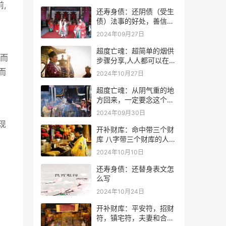
,
还寿身债：还阴债（受生
债）法事的好处，善信必
看！
2024年09月27日
超度亡魂：超简单的烟供
而
步骤分享,人人都可以在家
做烟供
而
2024年10月27日
超度亡魂：从阴气重的地
方回来，一定要念这个
咒！
2024年09月30日
现
开补财库：命中带三个财
库 八字带三个财库的人是
不是很有钱？
2024年10月10日
还寿身债：还替身表文怎
么写
2024年10月24日
开补财库：平安符，招财
符，镇宅符，夫妻和合符.