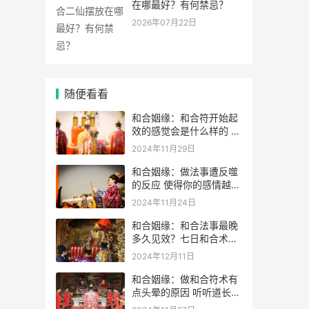
在哪最好？有何禁忌？
2026年07月22日
随便看看
和合姻缘：和合符开始起
效的感觉会是什么样的 如
何判断和合术是否起效
2024年11月29日
和合姻缘：做法事遭反噬
的反应 使得你的感情越变
越差
2024年11月24日
和合姻缘：和合法事最晚
多久见效？七日和合术可
靠吗？
2024年12月11日
和合姻缘：做和合符术有
点头晕的原因 听听道长的
解析