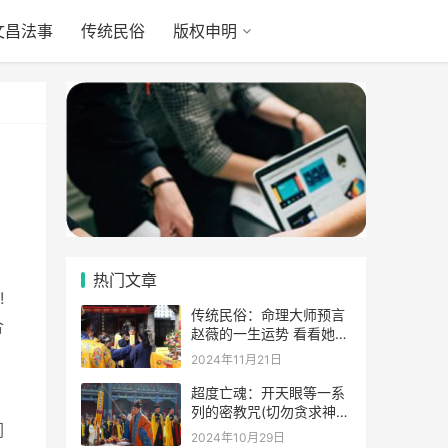
文昌法事
传统民俗
版权申明
热门文章
!
传统民俗：命理大师预言
合
赵薇的一生运势 看看她的
表示
2024年11月21日
超度亡魂：开天眼等一系
列的密教咒(切勿贪求神
们
通)
2024年10月29日