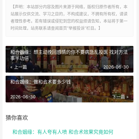
【声明：本站部分内容及图片来源于网络，版权归原作者所有，本
站展示仅供交流、学习之目的，不构成建议，不拥有所有权，请读
者理性参考。若有错误或侵犯到您的权益烦请告知，本站将于第一
时间处理，站务联系请查阅首页“举报投诉”栏目。】
和合姻缘：想主动挽回感情的你不要病急乱投医 找对方法
事半功倍
« 上一篇
2026-06-30
和合姻缘：做和合术要多少钱
2026-06-30
下一篇 »
猜你喜欢
和合姻缘：有人夸有人喷 和合术效果究竟如何