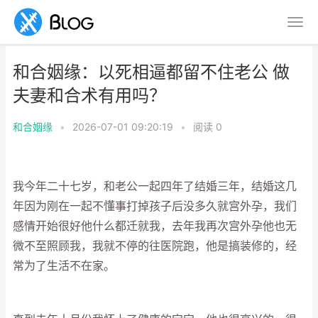
和合姻缘：以死相逼都留不住老公 做
夫妻和合术有用吗？
和合姻缘
•
2026-07-01 09:20:19
•
阅读
0
我今年二十七岁，和老公一起四年了结婚三年，结婚这几
年因为刚在一起不懂事打掉孩子后没多久就宫外孕，我们
感情开始很好他什么都迁就我，去年我再次宫外孕他也无
微不至照顾我，我就不停的往医院跑，他是搞装修的，经
常为了生活不在家。