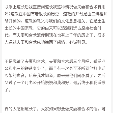
联系上道长后我直接问道长我这种情况做夫妻和合术有用
吗?道教在中国有着很长的历史，道教的开创是由三清祖师
爷开创的。道教的教义与我们的文化息息相关，它是土生
土长的中国宗教，它的由来可以追溯到远古原始社会时
代。而夫妻和合术流传到现在也有上千年的历史了，很多
人通过夫妻和合术成功挽回了感情，心诚则灵。
于是我请了夫妻和合术，夫妻和合术后三个月吧，感觉老
公和小三的联系变少了，而且有一次甚至还听到他打电话
吵架的声音，后来我才知道，原来是他们闹矛盾了，之后
又过了一个月老公开始慢慢和我和好，最后终于和我道歉
了。
真的太感谢道长了，大家如果想要做夫妻和合术的话，
可