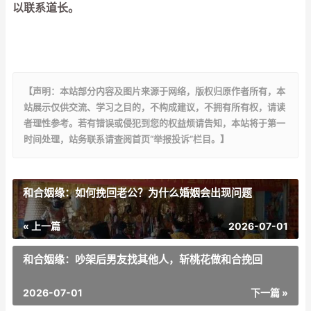
以联系道长。
【声明：本站部分内容及图片来源于网络，版权归原作者所有，本
站展示仅供交流、学习之目的，不构成建议，不拥有所有权，请读
者理性参考。若有错误或侵犯到您的权益烦请告知，本站将于第一
时间处理，站务联系请查阅首页“举报投诉”栏目。】
和合姻缘：如何挽回老公？为什么婚姻会出现问题
« 上一篇
2026-07-01
和合姻缘：吵架后男友找其他人，斩桃花做和合挽回
2026-07-01
下一篇 »