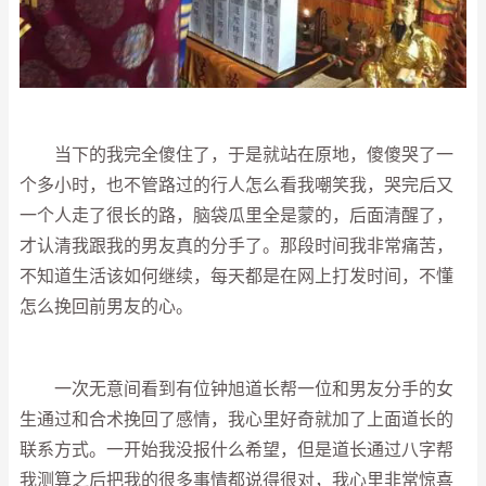
当下的我完全傻住了，于是就站在原地，傻傻哭了一
个多小时，也不管路过的行人怎么看我嘲笑我，哭完后又
一个人走了很长的路，脑袋瓜里全是蒙的，后面清醒了，
才认清我跟我的男友真的分手了。那段时间我非常痛苦，
不知道生活该如何继续，每天都是在网上打发时间，不懂
怎么挽回前男友的心。
一次无意间看到有位钟旭道长帮一位和男友分手的女
生通过和合术挽回了感情，我心里好奇就加了上面道长的
联系方式。一开始我没报什么希望，但是道长通过八字帮
我测算之后把我的很多事情都说得很对，我心里非常惊喜