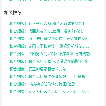
相关推荐
和合姻缘：有人夸有人喷 和合术效果究竟如何
和合姻缘：挽回女友的心_值得一看的好方法
和合姻缘：道士送仙科仪帮你挽回爱情维护家庭完整
和合姻缘：泰国夫妻和合法事,婚姻危机想做夫妻和合法...
和合姻缘：挽回男人的4步骤 循序渐进 方可成功
和合姻缘：和合术后现象 人会受磁场的影响 感到头晕...
和合姻缘：真正的道家和合术方法
和合姻缘：和合二仙摆放在哪最好？有何禁忌？
和合姻缘：能感动前任的情感挽回的短句
和合姻缘：女人为什么会出轨？女人出轨会付出感情吗？