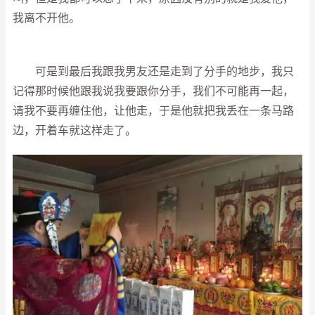
我离不开他。
可是到最后我跟我男友还是走到了分手的地步，我只
记得那时候他跟我说我要跟你分手，我们不可能再一起，
请我不要再缠住他，让他走，于是他就把我丢在一条马路
边，开着车就这样走了。