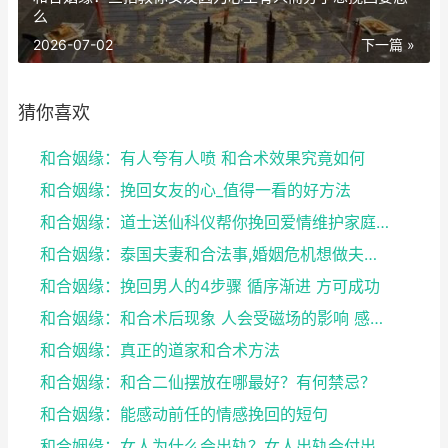
么
2026-07-02
下一篇 »
猜你喜欢
和合姻缘：有人夸有人喷 和合术效果究竟如何
和合姻缘：挽回女友的心_值得一看的好方法
和合姻缘：道士送仙科仪帮你挽回爱情维护家庭完整
和合姻缘：泰国夫妻和合法事,婚姻危机想做夫妻和合法...
和合姻缘：挽回男人的4步骤 循序渐进 方可成功
和合姻缘：和合术后现象 人会受磁场的影响 感到头晕...
和合姻缘：真正的道家和合术方法
和合姻缘：和合二仙摆放在哪最好？有何禁忌？
和合姻缘：能感动前任的情感挽回的短句
和合姻缘：女人为什么会出轨？女人出轨会付出感情吗？