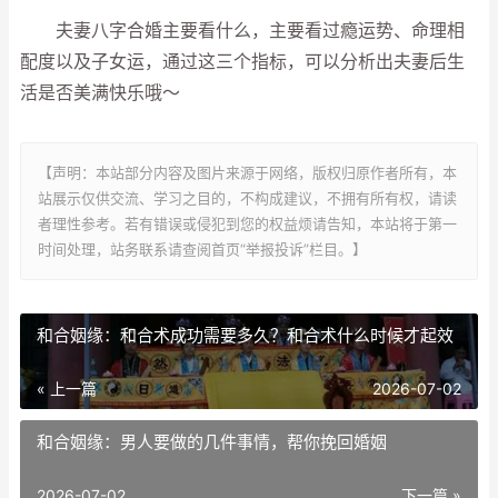
夫妻八字合婚主要看什么，主要看过瘾运势、命理相
配度以及子女运，通过这三个指标，可以分析出夫妻后生
活是否美满快乐哦～
【声明：本站部分内容及图片来源于网络，版权归原作者所有，本
站展示仅供交流、学习之目的，不构成建议，不拥有所有权，请读
者理性参考。若有错误或侵犯到您的权益烦请告知，本站将于第一
时间处理，站务联系请查阅首页“举报投诉”栏目。】
和合姻缘：和合术成功需要多久？和合术什么时候才起效
« 上一篇
2026-07-02
和合姻缘：男人要做的几件事情，帮你挽回婚姻
2026-07-02
下一篇 »