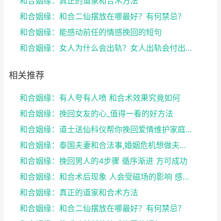
和合姻缘：真正的道家和合术方法
和合姻缘：和合二仙摆放在哪最好？有何禁忌？
和合姻缘：能感动前任的情感挽回的短句
和合姻缘：女人为什么会出轨？女人出轨会付出感情吗？
相关推荐
和合姻缘：有人夸有人喷 和合术效果究竟如何
和合姻缘：挽回女友的心_值得一看的好方法
和合姻缘：道士送仙科仪帮你挽回爱情维护家庭完整
和合姻缘：泰国夫妻和合法事,婚姻危机想做夫妻和合法...
和合姻缘：挽回男人的4步骤 循序渐进 方可成功
和合姻缘：和合术后现象 人会受磁场的影响 感到头晕...
和合姻缘：真正的道家和合术方法
和合姻缘：和合二仙摆放在哪最好？有何禁忌？