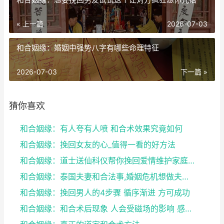
« 上一篇
2026-07-03
和合姻缘：婚姻中强势八字有哪些命理特征
2026-07-03
下一篇 »
猜你喜欢
和合姻缘：有人夸有人喷 和合术效果究竟如何
和合姻缘：挽回女友的心_值得一看的好方法
和合姻缘：道士送仙科仪帮你挽回爱情维护家庭完整
和合姻缘：泰国夫妻和合法事,婚姻危机想做夫妻和合法...
和合姻缘：挽回男人的4步骤 循序渐进 方可成功
和合姻缘：和合术后现象 人会受磁场的影响 感到头晕...