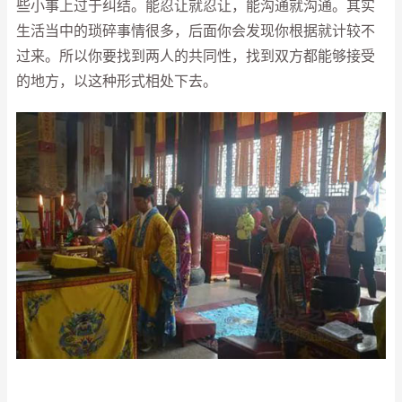
些小事上过于纠结。能忍让就忍让，能沟通就沟通。其实
生活当中的琐碎事情很多，后面你会发现你根据就计较不
过来。所以你要找到两人的共同性，找到双方都能够接受
的地方，以这种形式相处下去。