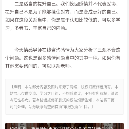
二是适当的提升自己。我们挽回感情并不代表妥协，
提升自己不是为了能够拴住对方，而是变成更好的自己。
如果在这段关系当中，你是属于认知比较低的，可以多学
习，多看书，丰富自己的内涵。
今天情感导师在线咨询感情为大家分析了三观不合这
个问题。这也是很多感情问题当中的其中一种。如果你有
其他需要询问的，可以联系老师。
【声明：本站部分内容及图片来源于网络，版权归原作者所有，本
站展示仅供交流、学习之目的，不构成建议，不拥有所有权，请读
者理性参考。若有错误或侵犯到您的权益烦请告知，本站将于第一
时间处理，站务联系请查阅首页“举报投诉”栏目。】
和合姻缘：想要挽回男友试试这个让对方疯狂想你咒语