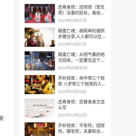
还寿身债：还阴债（受生
债）法事的好处，善信必
看！
2024年09月27日
超度亡魂：超简单的烟供
步骤分享,人人都可以在家
做烟供
2024年10月27日
超度亡魂：从阴气重的地
方回来，一定要念这个
咒！
2024年09月30日
开补财库：命中带三个财
库 八字带三个财库的人是
不是很有钱？
2024年10月10日
还寿身债：还替身表文怎
么写
2024年10月24日
要
开补财库：平安符，招财
符，镇宅符，夫妻和合符.