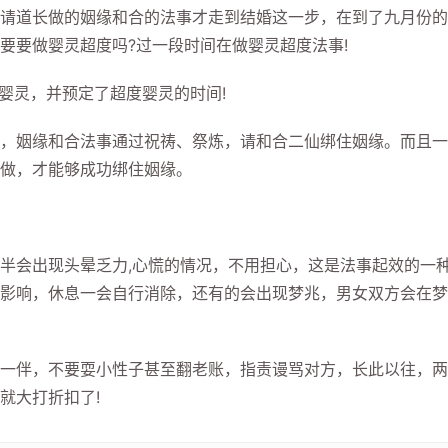
道长做的姻缘和合的法事才走到结婚这一步，在到了九月份的
要要做婴灵超度吗?过一段时间在做婴灵超度法事!
婴灵，并预定了超度婴灵的时间!
姻缘和合法事通过祝祷、祭炼，请和合二仙绑住姻缘。而且一
做，才能够成功绑住姻缘。
会出现头晕乏力,心慌的情况，不用担心，这是法事起效的一
影响，休息一会自行消除，还有的会出现梦兆，男女双方会在梦
伴，不要耍小性子甚至翻老账，指责谩骂对方，长此以往，两
就大打折扣了!