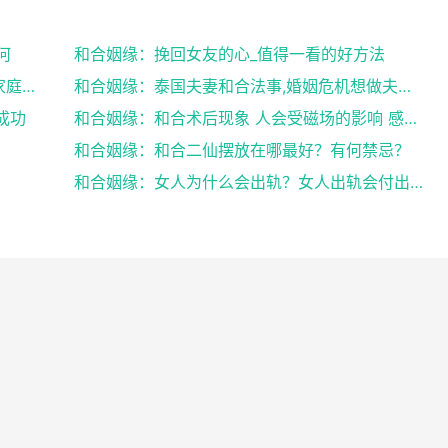
何
和合姻缘：挽回女友的心_值得一看的好方法
和合姻缘：道士送仙科仪帮你挽回爱情维护家庭完整
和合姻缘：泰国夫妻和合法事,婚姻危机想做夫妻和合法...
成功
和合姻缘：和合术后现象 人会受磁场的影响 感到头晕...
和合姻缘：和合二仙摆放在哪最好？有何禁忌？
和合姻缘：女人为什么会出轨？女人出轨会付出感情吗？