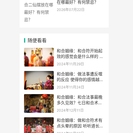
在哪最好？有何禁忌？
2026年07月22日
随便看看
和合姻缘：和合符开始起
效的感觉会是什么样的 如
何判断和合术是否起效
2024年11月29日
和合姻缘：做法事遭反噬
的反应 使得你的感情越变
越差
2024年11月24日
和合姻缘：和合法事最晚
多久见效？七日和合术可
靠吗？
2024年12月11日
和合姻缘：做和合符术有
点头晕的原因 听听道长的
解析