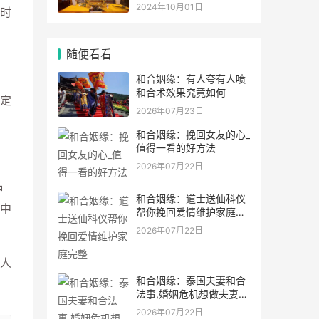
灵符符咒.
2024年10月01日
时
随便看看
和合姻缘：有人夸有人喷
和合术效果究竟如何
定
2026年07月23日
和合姻缘：挽回女友的心_
值得一看的好方法
2026年07月22日
种
和合姻缘：道士送仙科仪
中
帮你挽回爱情维护家庭完
整
2026年07月22日
人
和合姻缘：泰国夫妻和合
法事,婚姻危机想做夫妻和
合法事能
2026年07月22日