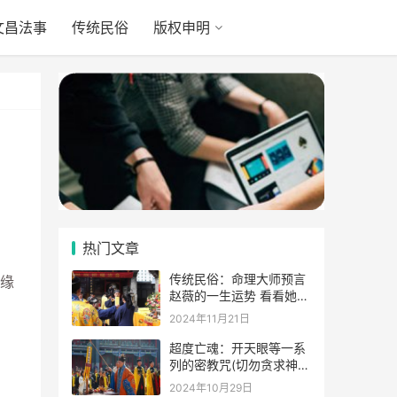
文昌法事
传统民俗
版权申明
热门文章
传统民俗：命理大师预言
缘
赵薇的一生运势 看看她的
表示
2024年11月21日
超度亡魂：开天眼等一系
列的密教咒(切勿贪求神
通)
2024年10月29日