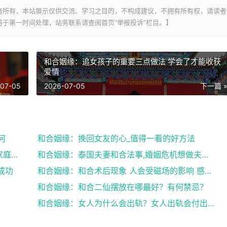
者所有，本站展示仅供交流、学习之目的，不构成建议，不拥有所有权，请读者
于第一时间处理，站务联系请查阅首页“举报投诉”栏目。】
和合姻缘：追女孩子的重要三点做法 学会了才能收获
爱情
-07-05
2026-07-05
下一篇 
何
和合姻缘：挽回女友的心_值得一看的好方法
和合姻缘：道士送仙科仪帮你挽回爱情维护家庭完整
和合姻缘：泰国夫妻和合法事,婚姻危机想做夫妻和合法...
成功
和合姻缘：和合术后现象 人会受磁场的影响 感到头晕...
和合姻缘：和合二仙摆放在哪最好？有何禁忌？
和合姻缘：女人为什么会出轨？女人出轨会付出感情吗？