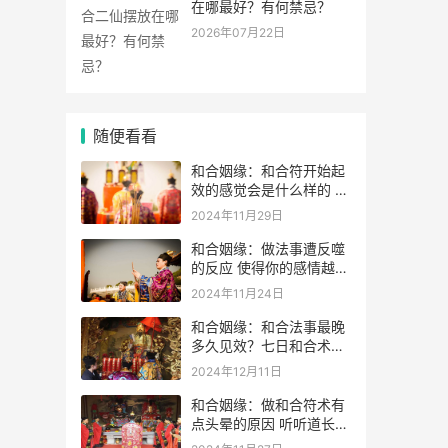
在哪最好？有何禁忌？
2026年07月22日
随便看看
和合姻缘：和合符开始起
效的感觉会是什么样的 如
何判断和合术是否起效
2024年11月29日
和合姻缘：做法事遭反噬
的反应 使得你的感情越变
越差
2024年11月24日
和合姻缘：和合法事最晚
多久见效？七日和合术可
靠吗？
2024年12月11日
和合姻缘：做和合符术有
点头晕的原因 听听道长的
解析