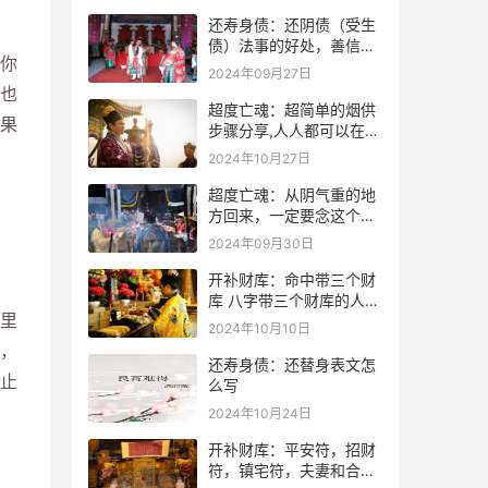
还寿身债：还阴债（受生
债）法事的好处，善信必
你
看！
2024年09月27日
也
超度亡魂：超简单的烟供
果
步骤分享,人人都可以在家
做烟供
2024年10月27日
超度亡魂：从阴气重的地
方回来，一定要念这个
咒！
2024年09月30日
开补财库：命中带三个财
库 八字带三个财库的人是
里
不是很有钱？
2024年10月10日
，
还寿身债：还替身表文怎
止
么写
2024年10月24日
开补财库：平安符，招财
符，镇宅符，夫妻和合符.