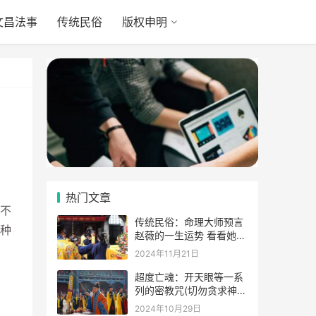
文昌法事
传统民俗
版权申明
热门文章
不
传统民俗：命理大师预言
种
赵薇的一生运势 看看她的
表示
2024年11月21日
超度亡魂：开天眼等一系
列的密教咒(切勿贪求神
通)
2024年10月29日