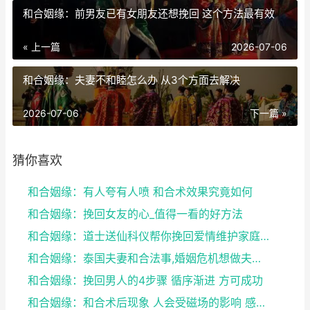
和合姻缘：前男友已有女朋友还想挽回 这个方法最有效
« 上一篇
2026-07-06
和合姻缘：夫妻不和睦怎么办 从3个方面去解决
2026-07-06
下一篇 »
猜你喜欢
和合姻缘：有人夸有人喷 和合术效果究竟如何
和合姻缘：挽回女友的心_值得一看的好方法
和合姻缘：道士送仙科仪帮你挽回爱情维护家庭完整
和合姻缘：泰国夫妻和合法事,婚姻危机想做夫妻和合法...
和合姻缘：挽回男人的4步骤 循序渐进 方可成功
和合姻缘：和合术后现象 人会受磁场的影响 感到头晕...