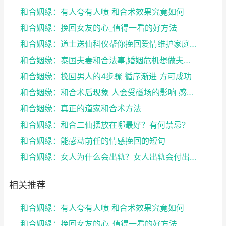
和合姻缘：有人夸有人喷 和合术效果究竟如何
和合姻缘：挽回女友的心_值得一看的好方法
和合姻缘：道士送仙科仪帮你挽回爱情维护家庭完整
和合姻缘：泰国夫妻和合法事,婚姻危机想做夫妻和合法...
和合姻缘：挽回男人的4步骤 循序渐进 方可成功
和合姻缘：和合术后现象 人会受磁场的影响 感到头晕...
和合姻缘：真正的道家和合术方法
和合姻缘：和合二仙摆放在哪最好？有何禁忌？
和合姻缘：能感动前任的情感挽回的短句
和合姻缘：女人为什么会出轨？女人出轨会付出感情吗？
相关推荐
和合姻缘：有人夸有人喷 和合术效果究竟如何
和合姻缘：挽回女友的心_值得一看的好方法