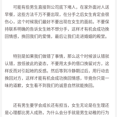
可能有些男生直接到公司底下堵人，在家外面对人送
早餐，这些方法千万不要出现，在分手之后女生肯定会很
伤心，这个时候我们最好不要出现在女生的面前。不要保
持联系明确的告诉女生她不想分手，这样才有机会成功挽
回情感，挽回我们的爱情，最后让我们走进婚姻的殿堂。
特别是如果我们做错了事情，那么这个时候该认错就
认错，放低彼此的姿态，不要用太多的借口挽留对方，这
样反而对引起她的反感。然后等到冷静期过后，用行动去
挽回对方，这样才能有机会成功挽回情感，毕竟你只是一
味的道歉，女生看不到我们的诚意自然就能挽回。
还有男生要学会成长还有担当，女生无论是在生理还
是心理都比男人成熟，为什么会分手就是男生幼稚的行为