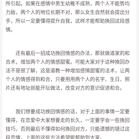
所引起。如果在感情中男生幼稚不成熟，两个人不能势均
力敌，两个人的地位长期不对，那么女生自然就会提出分
手，所以一定要懂得提升自我，这样才能帮助挽回这段感
情。
还有最后一招成功挽回情感的办法，那就做道家的和
合术，增加两个人的情感甜蜜。可能大家对于这种挽回办
法不是很了解，这是道教一种增加感情甜蜜的法术，让两
个人的情感得到和合，只要用用两个人的名字、生日、照
片还有地址就能开坛做法，改变对方的意识促进和合。
我们想要成功挽回情感的话，对于上面的事情一定要
懂得，在恋爱中大家想要走的长久，一定要学会一些挽回
技巧，否则最后不懂得如何挽回对方，只能遗憾的错过这
段恋情，上面的这些方法希望能帮助到大家。