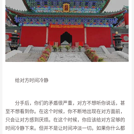
给对方时间冷静
分手后，你们的矛盾很严重，对方不想听你说话，甚
至不想看到你。在这个时候，你不断地出现在对方面前，
只会让对方感到厌烦。在这个时候，你应该给对方足够的
时间冷静下来。但并不是让时间冲淡一切。如果你什么都