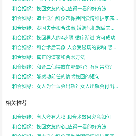
和合姻缘：挽回女友的心_值得一看的好方法
和合姻缘：道士送仙科仪帮你挽回爱情维护家庭完整
和合姻缘：泰国夫妻和合法事,婚姻危机想做夫妻和合法...
和合姻缘：挽回男人的4步骤 循序渐进 方可成功
和合姻缘：和合术后现象 人会受磁场的影响 感到头晕...
和合姻缘：真正的道家和合术方法
和合姻缘：和合二仙摆放在哪最好？有何禁忌？
和合姻缘：能感动前任的情感挽回的短句
和合姻缘：女人为什么会出轨？女人出轨会付出感情吗？
相关推荐
和合姻缘：有人夸有人喷 和合术效果究竟如何
和合姻缘：挽回女友的心_值得一看的好方法