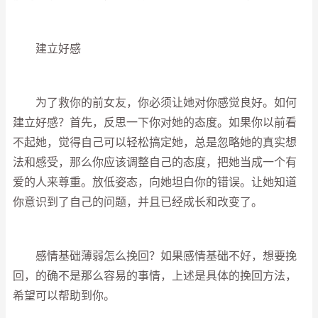
建立好感
为了救你的前女友，你必须让她对你感觉良好。如何
建立好感？首先，反思一下你对她的态度。如果你以前看
不起她，觉得自己可以轻松搞定她，总是忽略她的真实想
法和感受，那么你应该调整自己的态度，把她当成一个有
爱的人来尊重。放低姿态，向她坦白你的错误。让她知道
你意识到了自己的问题，并且已经成长和改变了。
感情基础薄弱怎么挽回？如果感情基础不好，想要挽
回，的确不是那么容易的事情，上述是具体的挽回方法，
希望可以帮助到你。