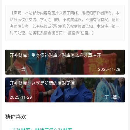
【声明：本站部分内容及图片来源于网络，版权归原作者所有，本
站展示仅供交流、学习之目的，不构成建议，不拥有所有权，请读
者理性参考。若有错误或侵犯到您的权益烦请告知，本站将于第一
时间处理，站务联系请查阅首页“举报投诉”栏目。】
开补财库：受身债补财库／财库怎么样才算冲开
« 上一篇
2025-11-28
开补财库：这就是所谓的有财无库
2025-11-29
下一篇 »
猜你喜欢
开补财库：财神庙怎么补财库