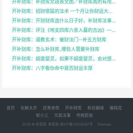
开补财库：补财库文疏表文图／补财库真的有用吗
开补财库：招财很猛的法术 一个月让你财运大改变
开补财库：开财财库选什么日子好，补财库法事可以经常...
开补财库：评注《地支四库六亲入墓的吉凶》——谈八字...
开补财库：道教玄术：催财法门--补五方财库
开补财库：怎么补财库_哪些人需要补财库
开补财库：超度婴灵，如果不超度婴灵，会对感情，事业...
开补财库：八字看你命中是否财运丰厚
首页
化解太岁
还寿身债
开补财库
和合姻缘
催桃花
斩小三
文昌法事
传统民俗
2026 © 易星观
易星观
渝ICP备16356287号
Sitemap