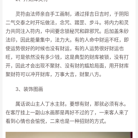
灵符由法师亲自手工画制，通过择吉日吉时，于阴阳
二气交泰之时开坛做法，念咒、踏罡、步斗。将内力和灵
力共同注入符内，中间要念锁秘咒和辟邪咒。后加盖朱砂
法印，因此能量集中，法力大。有的人命中财运不旺，即
使运势很好的时候也没有财运，有的人运势很好财运也
旺，可是依然没有多少钱，这是典型的财库被锁，没有打
开，因此才会出现不聚财、没有财的尴尬局面，用开财库
聚财符可以冲开财库，万事大吉，财聚八方。
3、装饰图画
属话说山主人丁水主财。要想有财，那就必须有水。
在客厅挂上一副山水画那是再好不过的了，一来客人来了
看到心情也会愉悦，二来也是一种招财的方式。