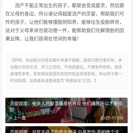
流产不能正常出生的孩子，都是会变成婴灵，然后跟
在父母的身边，所以请记得超度流产的灵婴，帮助我们可
怜的孩子，让他们能够摆脱阴阳界，能够往生投胎转世，
这对于父母来说也是功德一件，能帮助我们化解堕胎的因
果业障，让我们获得在世间的幸福！
【声明：本站部分内容及图片来源于网络，版权归原作者所有，本
站展示仅供交流、学习之目的，不构成建议，不拥有所有权，请读
者理性参考。若有错误或侵犯到您的权益烦请告知，本站将于第一
时间处理，站务联系请查阅首页“举报投诉”栏目。】
灵婴超度：被亲人的婴灵缠身的表现 他们痛苦所以才来找
你
« 上一篇
2025-11-08
灵婴超度：对死去孩子的思念很深 与其悲伤 不如做个法