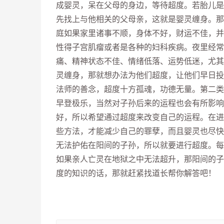
成婴灵，呆在父母的身边，等待超度。若胎儿是
先找上与他相关的父母亲，这就是婴灵缠身。那
庭如果家里诸事不顺，身体不好，财运不佳，并
性得子宫肌瘤或者是各种的妇科疾病。夜里经常
痛、精神状态不佳、情绪低落、运势低迷，尤其
灵缠身，那就想办法为他们超度，让他们早日投
法师的善念，超度十方孤魂，功德无量。第二类
早登极乐，当然对子孙后来的运程也会有所影响
好，所以希望通过超度来改变自己的运程。在进
些方法，才能减少自己的罪孽，而且婴灵也尽快
无法护佑在阳间的子孙，所以就要进行超度。每
如果亲人亡灵在地狱之中无法超升，那阳间的子
度的知识的话，那就赶紧找道长帮你解答吧！