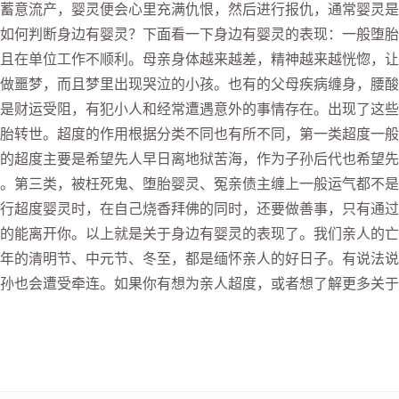
蓄意流产，婴灵便会心里充满仇恨，然后进行报仇，通常婴灵是
如何判断身边有婴灵？下面看一下身边有婴灵的表现：一般堕胎
且在单位工作不顺利。母亲身体越来越差，精神越来越恍惚，让
做噩梦，而且梦里出现哭泣的小孩。也有的父母疾病缠身，腰酸
是财运受阻，有犯小人和经常遭遇意外的事情存在。出现了这些
胎转世。超度的作用根据分类不同也有所不同，第一类超度一般
的超度主要是希望先人早日离地狱苦海，作为子孙后代也希望先
。第三类，被枉死鬼、堕胎婴灵、冤亲债主缠上一般运气都不是
行超度婴灵时，在自己烧香拜佛的同时，还要做善事，只有通过
的能离开你。以上就是关于身边有婴灵的表现了。我们亲人的亡
年的清明节、中元节、冬至，都是缅怀亲人的好日子。有说法说
孙也会遭受牵连。如果你有想为亲人超度，或者想了解更多关于