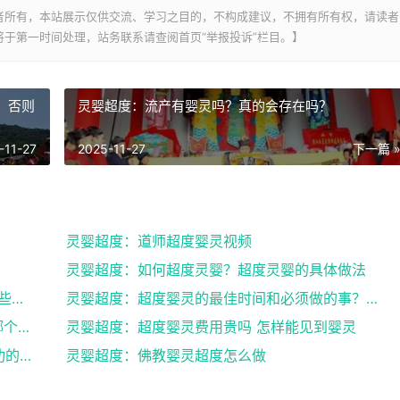
者所有，本站展示仅供交流、学习之目的，不构成建议，不拥有所有权，请读者
于第一时间处理，站务联系请查阅首页“举报投诉”栏目。】
，否则
灵婴超度：流产有婴灵吗？真的会存在吗？
-11-27
2025-11-27
下一篇 
灵婴超度：道师超度婴灵视频
灵婴超度：如何超度灵婴？超度灵婴的具体做法
灵婴超度：道人说坠胎后怎样超度婴灵_有哪些方法可
灵婴超度：超度婴灵的最佳时间和必须做的事？婴灵超度...
灵婴超度：网上找人超度婴灵可以吗 , 中国哪个寺庙...
灵婴超度：超度婴灵费用贵吗 怎样能见到婴灵
灵婴超度：道教法事做法之后的超度婴灵成功的征兆
灵婴超度：佛教婴灵超度怎么做