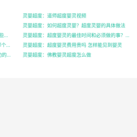
灵婴超度：道师超度婴灵视频
灵婴超度：如何超度灵婴？超度灵婴的具体做法
灵婴超度：道人说坠胎后怎样超度婴灵_有哪些方法可
灵婴超度：超度婴灵的最佳时间和必须做的事？婴灵超度...
灵婴超度：网上找人超度婴灵可以吗 , 中国哪个寺庙...
灵婴超度：超度婴灵费用贵吗 怎样能见到婴灵
灵婴超度：道教法事做法之后的超度婴灵成功的征兆
灵婴超度：佛教婴灵超度怎么做