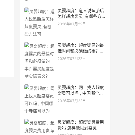
灵婴超度：道人说坠胎后
怎样超度婴灵_有哪些方法
可
2026年07月22日
灵婴超度：超度婴灵的最
佳时间和必须做的事？婴
灵超度是啥实际意义？
2026年07月22日
灵婴超度：网上找人超度
婴灵可以吗 , 中国哪个寺
庙可以为
2026年07月22日
灵婴超度：超度婴灵费用
贵吗 怎样能见到婴灵