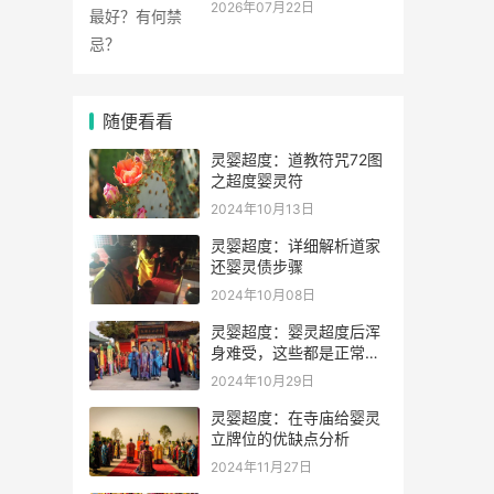
2026年07月22日
随便看看
灵婴超度：道教符咒72图
之超度婴灵符
2024年10月13日
灵婴超度：详细解析道家
还婴灵债步骤
2024年10月08日
灵婴超度：婴灵超度后浑
身难受，这些都是正常的
表现，代表孩子得到解脱
2024年10月29日
灵婴超度：在寺庙给婴灵
立牌位的优缺点分析
2024年11月27日