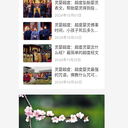
灵婴超度：超度坠胎婴灵
表文，帮助婴灵得到投胎
转世
2024年10月01日
灵婴超度：超度婴灵佛事
时间，小孩子死后多久会
投胎
2024年10月23日
灵婴超度：超度灵婴念什
么经？最简单的超度经文
2024年11月25日
灵婴超度：超度婴灵最强
的咒语，佛教什么咒可以
驱鬼
2024年10月30日