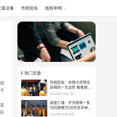
文昌法事
传统民俗
版权申明
热门文章
传统民俗：命理大师预言
就
赵薇的一生运势 看看她的
不
表示
2024年11月21日
超度亡魂：开天眼等一系
变
列的密教咒(切勿贪求神
形
通)
2024年10月29日