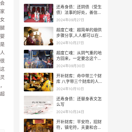
会
还寿身债：还阴债（受生
家
债）法事的好处，善信必
看！
女
2024年09月27日
腿
超度亡魂：超简单的烟供
步骤分享,人人都可以在家
婴
做烟供
2024年10月27日
是
人
超度亡魂：从阴气重的地
方回来，一定要念这个
很
咒！
2024年09月30日
这
开补财库：命中带三个财
灵
库 八字带三个财库的人是
，
不是很有钱？
2024年10月10日
超
还寿身债：还替身表文怎
么写
2024年10月24日
开补财库：平安符，招财
符，镇宅符，夫妻和合符.